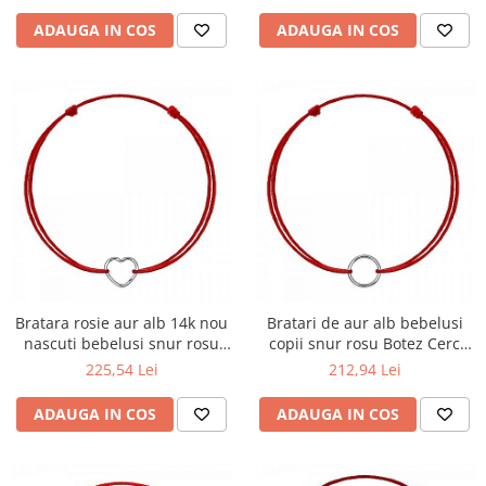
ADAUGA IN COS
ADAUGA IN COS
Bratara rosie aur alb 14k nou
Bratari de aur alb bebelusi
nascuti bebelusi snur rosu
copii snur rosu Botez Cerc
Inima 9mm
9mm
225,54 Lei
212,94 Lei
ADAUGA IN COS
ADAUGA IN COS