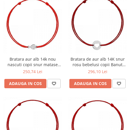
Bratara aur alb 14k nou
Bratara de aur alb 14K snur
nascuti copii snur matase
rosu bebelusi copii Banut
Inimioara cu piatra
Botez cu inimioara
250,74 Lei
296,10 Lei
ADAUGA IN COS
ADAUGA IN COS