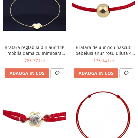
Bratara reglabila din aur 14K
Bratara de aur nou nascuti
mobila dama cu Inimioara
bebelusi snur rosu Biluta 4
gravabila
mm
765,77 Lei
175,14 Lei
ADAUGA IN COS
ADAUGA IN COS