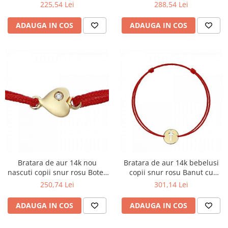
Cerc 9mm
Botez 8mmm
225,54 Lei
288,54 Lei
ADAUGA IN COS
ADAUGA IN COS
Bratara de aur 14k nou
Bratara de aur 14k bebelusi
nascuti copii snur rosu Botez
copii snur rosu Banut cu
Inimioara cu piatra
cruciulita
250,74 Lei
301,14 Lei
ADAUGA IN COS
ADAUGA IN COS