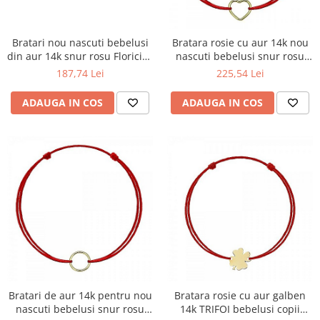
Bratari nou nascuti bebelusi
Bratara rosie cu aur 14k nou
din aur 14k snur rosu Floricica
nascuti bebelusi snur rosu
cu piatra
Inima 9mm
187,74 Lei
225,54 Lei
ADAUGA IN COS
ADAUGA IN COS
Bratari de aur 14k pentru nou
Bratara rosie cu aur galben
nascuti bebelusi snur rosu
14k TRIFOI bebelusi copii