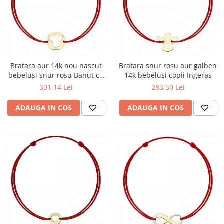
Bratara aur 14k nou nascut
Bratara snur rosu aur galben
bebelusi snur rosu Banut cu
14k bebelusi copii Ingeras
ingeras
301,14 Lei
283,50 Lei
ADAUGA IN COS
ADAUGA IN COS