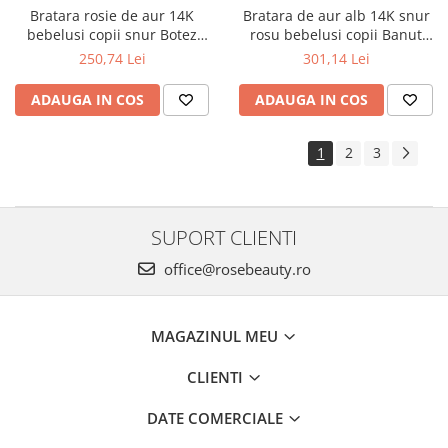
Bratara rosie de aur 14K
Bratara de aur alb 14K snur
bebelusi copii snur Botez
rosu bebelusi copii Banut
INFINIT 11 mm
Botez cu Cruciulita
250,74 Lei
301,14 Lei
ADAUGA IN COS
ADAUGA IN COS
1
2
3
SUPORT CLIENTI
office@rosebeauty.ro
MAGAZINUL MEU
CLIENTI
DATE COMERCIALE