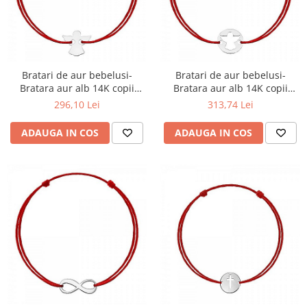
Bratari de aur bebelusi-
Bratari de aur bebelusi-
Bratara aur alb 14K copii
Bratara aur alb 14K copii
Botez Ingeras
Botez cu Banut Ingeras
296,10 Lei
313,74 Lei
ADAUGA IN COS
ADAUGA IN COS