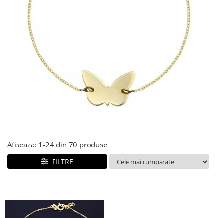
Cercei din aur dama
Cercei de aur lungi cu lant
Cercei din aur tortite
Cercei din aur alb
Cercei aur cu surub
Afiseaza:
1-
24
din
70
produse
FILTRE