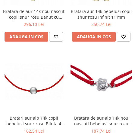
Bratara de aur 14k nou nascut
Bratara aur 14k bebelusi copii
copii snur rosu Banut cu
snur rosu Infinit 11 mm
inimioara
296,10 Lei
250,74 Lei
ADAUGA IN COS
ADAUGA IN COS
Bratari aur alb 14k copii
Bratara de aur alb 14k nou
bebelusi snur rosu Biluta 4
nascuti bebelusi snur rosu
mm
Floricica cu piatra
162,54 Lei
187,74 Lei