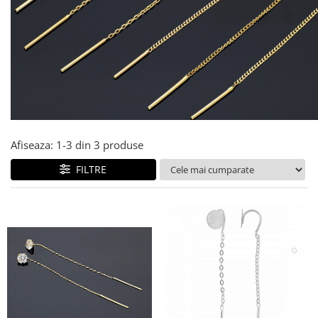
Cercei din aur dama
Cercei de aur lungi cu lant
Cercei din aur tortite
Cercei din aur alb
Cercei aur cu surub
Afiseaza:
1-
3
din
3
produse
FILTRE