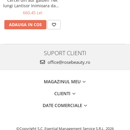
Cercei din aur galben 14K
lungi Lantisor Inimioara dama
fete
660,45 Lei
ADAUGA IN COS
SUPORT CLIENTI
office@rosebeauty.ro
MAGAZINUL MEU
CLIENTI
DATE COMERCIALE
©Copyright S.C. Esential Management Service S.R.L. 2026