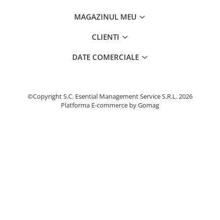
Cercei din aur dama
MAGAZINUL MEU
Cercei de aur lungi cu lant
Cercei din aur tortite
CLIENTI
Cercei din aur alb
DATE COMERCIALE
Cercei aur cu surub
©Copyright S.C. Esential Management Service S.R.L. 2026
Platforma E-commerce by Gomag