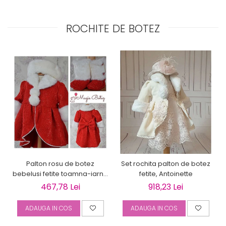
ROCHITE DE BOTEZ
Palton rosu de botez
Set rochita palton de botez
bebelusi fetite toamna-iarna
fetite, Antoinette
3 piese, LOVE
467,78 Lei
918,23 Lei
ADAUGA IN COS
ADAUGA IN COS