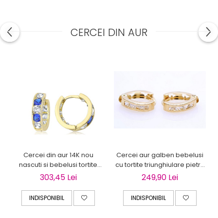
CERCEI DIN AUR
Cercei aur galben bebelusi
Cercei din aur 14K nou
cu tortite triunghiulare pietre
nascuti si bebelusi tortite
albe 7mm
pietre albastre 7mm
249,90 Lei
303,45 Lei
INDISPONIBIL
INDISPONIBIL