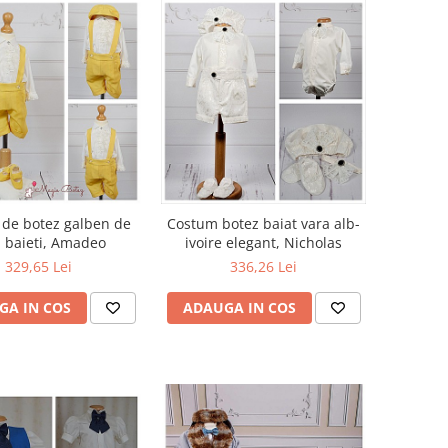
de botez galben de
Costum botez baiat vara alb-
 baieti, Amadeo
ivoire elegant, Nicholas
329,65 Lei
336,26 Lei
GA IN COS
ADAUGA IN COS