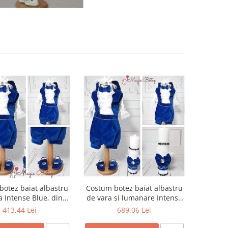
otez baiat albastru
Costum botez baiat albastru
a Intense Blue, din
de vara si lumanare Intense
catifea
Blue, din catifea
413,44 Lei
689,06 Lei