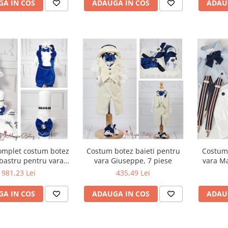
A IN COS
ADAUGA IN COS
ADAU
omplet costum botez
Costum botez baieti pentru
Costum 
lbastru pentru vara
vara Giuseppe, 7 piese
vara Ma
e Blue, din catifea
camasa
981,23 Lei
435,49 Lei
A IN COS
ADAUGA IN COS
ADAU