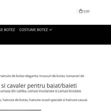
0,00
SE BOTEZ
COSTUME BOTEZ
hainute de botez elegante, trusouri de botez, lumanari de
si cavaler pentru baiat/baieti
ostumase din catifea, camasi involanate si camasi brodate,
, hainute de botez, hainute ocazii speciale si hainute casual.