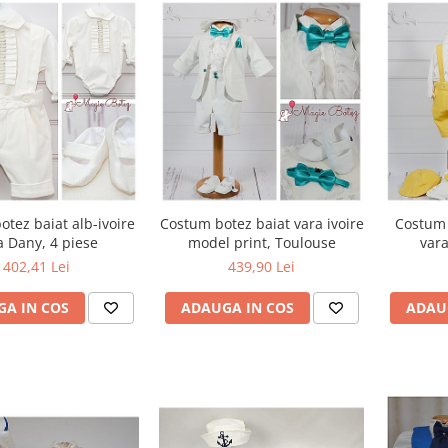
tez baiat alb-ivoire
Costum botez baiat vara ivoire
Costum 
a Dany, 4 piese
model print, Toulouse
vara
402,41 Lei
439,90 Lei
A IN COS
ADAUGA IN COS
ADAU