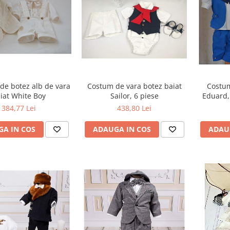
de botez alb de vara
Costum de vara botez baiat
Costum
iat White Boy
Sailor, 6 piese
Eduard, 
384,77 Lei
438,80 Lei
A IN COS
ADAUGA IN COS
ADAU