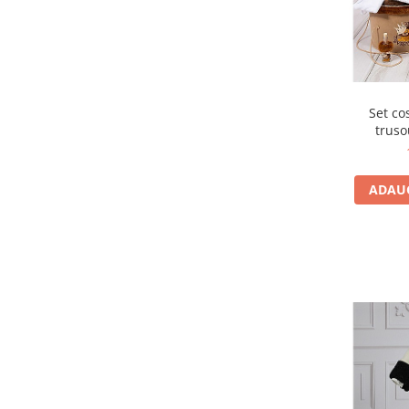
Set co
truso
toamna
ADAUG