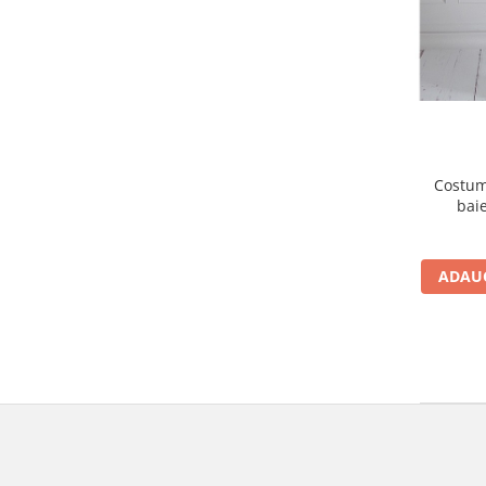
Costum
baie
ADAUG