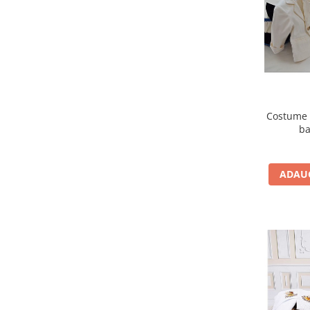
Costume 
ba
ADAUG