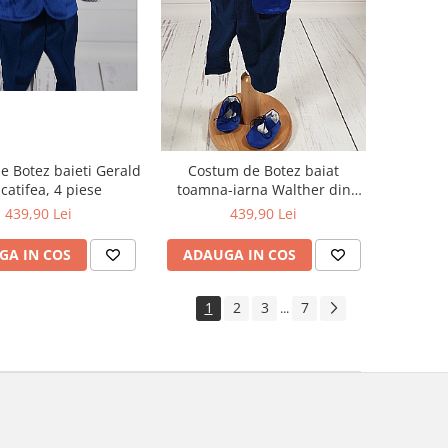
 Botez baieti Gerald
Costum de Botez baiat
 catifea, 4 piese
toamna-iarna Walther din
stofa, 7 piese
439,90 Lei
439,90 Lei
GA IN COS
ADAUGA IN COS
1
2
3
7
...