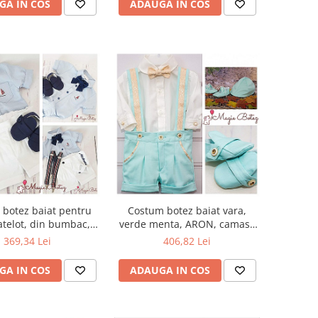
GA IN COS
ADAUGA IN COS
botez baiat pentru
Costum botez baiat vara,
telot, din bumbac,
verde menta, ARON, camasa
 tip body, 5 piese
body, 5 piese
369,34 Lei
406,82 Lei
GA IN COS
ADAUGA IN COS