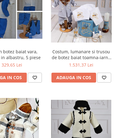
 botez baiat vara,
Costum, lumanare si trusou
in albastru, 5 piese
de botez baiat toamna-iarna
Oliver
329,65 Lei
1.531,37 Lei
GA IN COS
ADAUGA IN COS