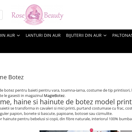
DIN AUR
LANTURI DIN AUR
BIJUTERII DIN AUR
PALTONA
me Botez
 botez pentru baieti pentru vara, toamna-iarna, costume de tip printisori, 
te le gasesti in magazinul
MagieBotez
.
me, haine si hainute de botez model print 
baietii se transforma in cavaleri si mici printi, purtand costumase cu frac, c
guler papion, bonete si bascute, papioane, botosei sau cizmulite.
 hainute pentru bebelusi si copii, din fibre naturale, interiorul 100% bumbac