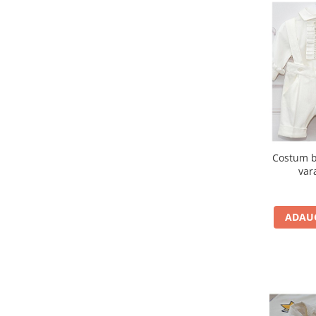
Costum bo
var
ADAUG