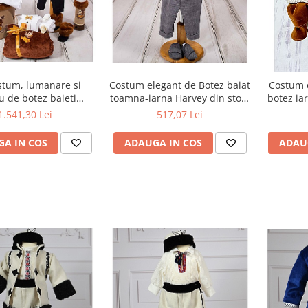
stum, lumanare si
Costum elegant de Botez baiat
Costum c
u de botez baieti
toamna-iarna Harvey din stofa
botez ia
-iarna Sebastian
fina, 8 piese
1.541,30 Lei
517,07 Lei
A IN COS
ADAUGA IN COS
ADAU