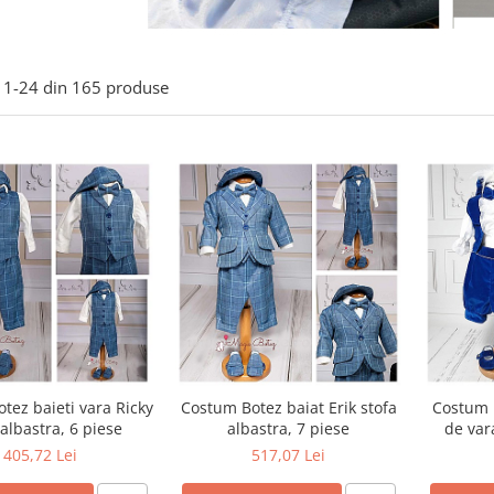
1-
24
din
165
produse
tez baieti vara Ricky
Costum Botez baiat Erik stofa
Costum b
 albastra, 6 piese
albastra, 7 piese
de var
405,72 Lei
517,07 Lei