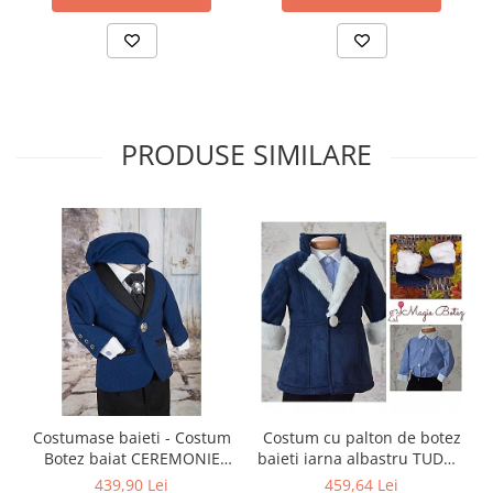
PRODUSE SIMILARE
Costumase baieti - Costum
Costum cu palton de botez
Botez baiat CEREMONIE
baieti iarna albastru TUDOR
stofa albastra, 6 piese
cu cojocel 4 piese
439,90 Lei
459,64 Lei