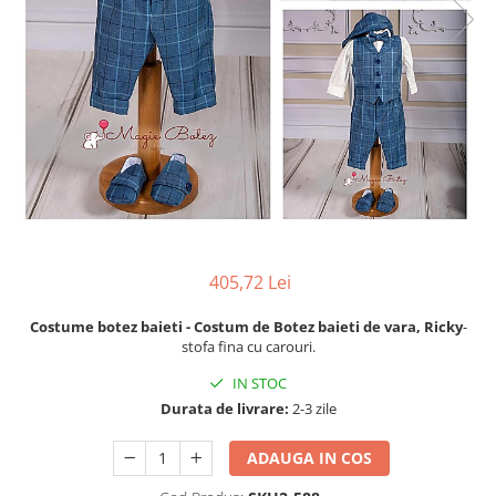
Cercei din aur dama
Cercei de aur lungi cu lant
Cercei din aur tortite
Cercei din aur alb
Cercei aur cu surub
405,72 Lei
Costume botez baieti - Costum de Botez baieti de vara, Ricky
-
stofa fina cu carouri.
IN STOC
Durata de livrare:
2-3 zile
ADAUGA IN COS