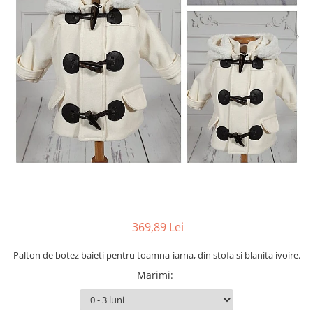
Cercei din aur dama
Cercei de aur lungi cu lant
Cercei din aur tortite
Cercei din aur alb
Cercei aur cu surub
369,89 Lei
Palton de botez baieti pentru toamna-iarna, din stofa si blanita ivoire.
Marimi
: