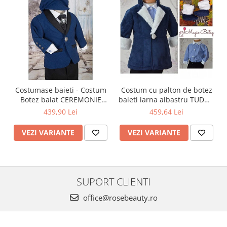
Costumase baieti - Costum
Costum cu palton de botez
Botez baiat CEREMONIE
baieti iarna albastru TUDOR
stofa albastra, 6 piese
cu cojocel 4 piese
439,90 Lei
459,64 Lei
VEZI VARIANTE
VEZI VARIANTE
SUPORT CLIENTI
office@rosebeauty.ro