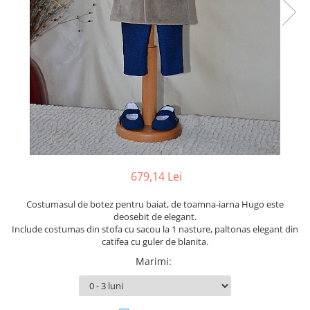
Cercei din aur dama
Cercei de aur lungi cu lant
Cercei din aur tortite
Cercei din aur alb
Cercei aur cu surub
679,14 Lei
Costumasul de botez pentru baiat, de toamna-iarna Hugo este
deosebit de elegant.
Include costumas din stofa cu sacou la 1 nasture, paltonas elegant din
catifea cu guler de blanita.
Marimi
: