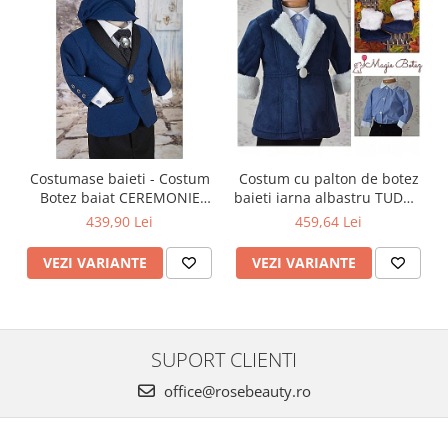
Costumase baieti - Costum
Costum cu palton de botez
Botez baiat CEREMONIE
baieti iarna albastru TUDOR
stofa albastra, 6 piese
cu cojocel 4 piese
439,90 Lei
459,64 Lei
VEZI VARIANTE
VEZI VARIANTE
SUPORT CLIENTI
office@rosebeauty.ro