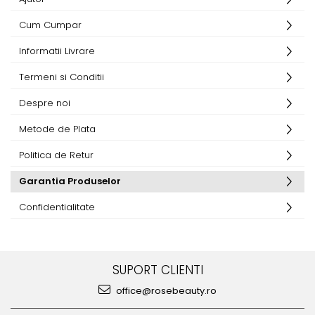
Cercei de aur lungi cu lant
Cum Cumpar
Cercei din aur tortite
Cercei din aur alb
Informatii Livrare
Cercei aur cu surub
Termeni si Conditii
Despre noi
Metode de Plata
Politica de Retur
Garantia Produselor
Confidentialitate
SUPORT CLIENTI
office@rosebeauty.ro