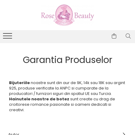
Cercei din aur
Bratari din aur
Inele din aur
Bijuterii din aur
Costume Botez
Rochite de Botez
Cercei din aur copii
Bratari de aur copii si bebelusi
Inele din aur logodna
ARGINT
Costume botez vara
Rochite Botez
Cercei din aur galben copii
Bratari de aur dama
Inele de aur dama
Martisoare aur si argint
Cercei aur nou nascuti si bebelusi
Cercei aur cu Diamante si alte pietre
Garantia Produselor
pretioase
Cercei aur tortite copii
Cercei aur surub protectie copii
Cercei aur alb copii
Bijuteriile
noastre sunt din aur de 9K, 14k sau 18K sau argint
925, produse verificate la ANPC si cumparate de la
Cercei aur fete
producatori / furnizori siguri din spatiul UE sau Turcia.
Cercei aur model Inimioare
Hainutele noastre de botez
sunt create cu drag de
Cercei aur model Fluturasi si
croitorese romance pasionate si oameni dedicati si
Buburuze
creativi.
Cercei aur 18K
Cercei aur 9K
Cercei din aur dama
Ajutor