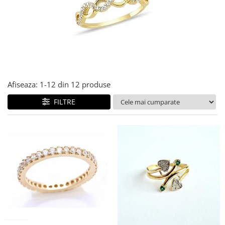
Cercei din aur dama
Cercei de aur lungi cu lant
Cercei din aur tortite
Cercei din aur alb
Cercei aur cu surub
Afiseaza:
1-
12
din
12
produse
FILTRE