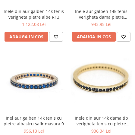
Inele din aur galben 14k tenis
Inele aur galben 14k tenis
verigheta pietre albe R13
verigheta dama pietre
albastre R11
1.122,08 Lei
943,95 Lei
ADAUGA IN COS
ADAUGA IN COS
Inele din aur 14k dama tip
Inel aur galben 14k tenis cu
verigheta tenis cu pietre
pietre albastru safir masura 9
negre R15
936,34 Lei
956,13 Lei