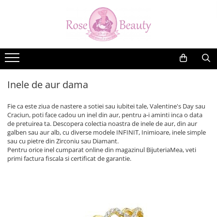
Cercei din aur
Bratari din aur
Inele din aur
Bijuterii din aur
Costume Botez
Rochite de Botez
Cercei din aur copii
Bratari de aur copii si bebelusi
Inele din aur logodna
ARGINT
Costume botez vara
Rochite Botez
Cercei din aur galben copii
Bratari de aur dama
Inele de aur dama
Martisoare aur si argint
Cercei aur nou nascuti si bebelusi
Inele de aur dama
Cercei aur cu Diamante si alte
pietre pretioase
Fie ca este ziua de nastere a sotiei sau iubitei tale, Valentine's Day sau
Cercei aur tortite copii
Craciun, poti face cadou un inel din aur, pentru a-i aminti inca o data
de pretuirea ta. Descopera colectia noastra de inele de aur, din aur
Cercei aur surub protectie copii
galben sau aur alb, cu diverse modele INFINIT, Inimioare, inele simple
Cercei aur alb copii
sau cu pietre din Zirconiu sau Diamant.
Pentru orice inel cumparat online din magazinul BijuteriaMea, veti
Cercei aur fete
primi factura fiscala si certificat de garantie.
Cercei aur model Inimioare
Cercei aur model Fluturasi si
Buburuze
Cercei aur 18K
Cercei aur 9K