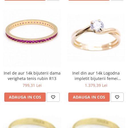
Inel din aur 14k Logodna
Inel de aur 14k bijuterii dama
impletit bijuterii femei
verigheta tenis rubin R13
masura 14
1.379,39 Lei
799,31 Lei
ADAUGA IN COS
ADAUGA IN COS