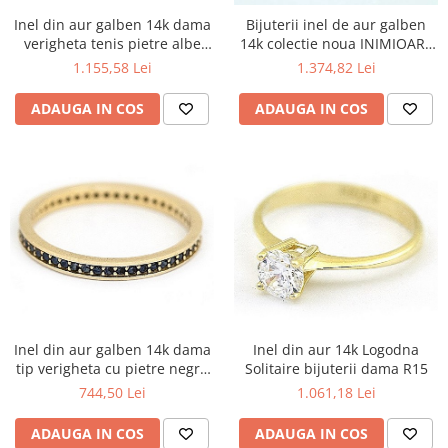
Inel din aur galben 14k dama
Bijuterii inel de aur galben
verigheta tenis pietre albe
14k colectie noua INIMIOARE
R15
R13
1.155,58 Lei
1.374,82 Lei
ADAUGA IN COS
ADAUGA IN COS
Inel din aur galben 14k dama
Inel din aur 14k Logodna
tip verigheta cu pietre negre
Solitaire bijuterii dama R15
R14
744,50 Lei
1.061,18 Lei
ADAUGA IN COS
ADAUGA IN COS