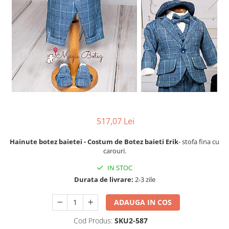
Cercei din aur dama
Cercei de aur lungi cu lant
Cercei din aur tortite
Cercei din aur alb
Cercei aur cu surub
517,07 Lei
Hainute botez baietei - Costum de Botez baieti Erik
- stofa fina cu
carouri.
IN STOC
Durata de livrare:
2-3 zile
ADAUGA IN COS
Cod Produs:
SKU2-587