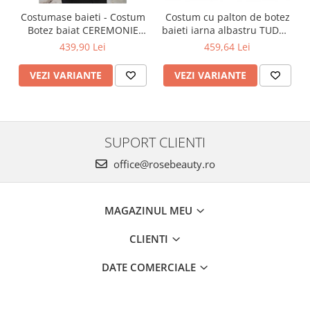
Costumase baieti - Costum
Costum cu palton de botez
Botez baiat CEREMONIE
baieti iarna albastru TUDOR
stofa albastra, 6 piese
cu cojocel 4 piese
439,90 Lei
459,64 Lei
VEZI VARIANTE
VEZI VARIANTE
SUPORT CLIENTI
office@rosebeauty.ro
MAGAZINUL MEU
CLIENTI
DATE COMERCIALE