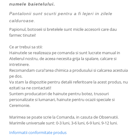
numele baietelului.
Pantalonii sunt scurti pentru a fi lejeri in zilele
calduroase.
Papionul, botoseii si bretelele sunt micile accesorii care dau
farmec tinutei!
Ce ar trebui sa stii:
Hainutele se realizeaza pe comanda si sunt lucrate manual in
Atelierul nostru, de aceea necesita grija la spalare, calcare si
intretinere.
Recomandam cura?area chimica a produsului si calcarea acestuia
pe dos.
Va stam la dispozitie pentru detalii referitoare la acest produs, nu
ezitati sa ne contactati!
Suntem producatori de hainute pentru botez, trusouri
personalizate si lumanari, hainute pentru ocazii speciale si
Ceremonie.
Marimea se poate scrie la Comanda, in casuta de Observatii.
Marimile universale sunt: 0-3 luni, 3-6 luni, 6-9 luni, 9-12 luni.
Informatii conformitate produs