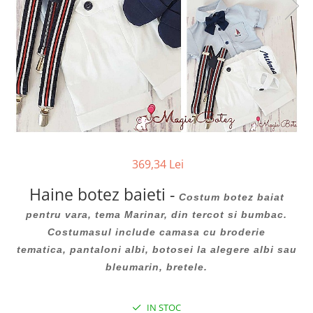
Cercei din aur dama
Cercei de aur lungi cu lant
Cercei din aur tortite
Cercei din aur alb
Cercei aur cu surub
369,34 Lei
Haine botez baieti -
Costum botez baiat
pentru vara, tema Marinar, din tercot si bumbac.
Costumasul include camasa cu broderie
tematica, pantaloni albi, botosei la alegere albi sau
bleumarin, bretele.
IN STOC