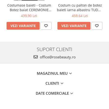
Costumase baieti - Costum
Costum cu palton de botez
Botez baiat CEREMONIE
baieti iarna albastru TUDOR
stofa albastra, 6 piese
cu cojocel 4 piese
439,90 Lei
459,64 Lei
VEZI VARIANTE
VEZI VARIANTE
SUPORT CLIENTI
office@rosebeauty.ro
MAGAZINUL MEU
CLIENTI
DATE COMERCIALE