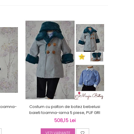
i toamna-
Costum cu palton de botez bebelusi
Palton
baieti toamna-iarna 5 piese, PUF GRI
toamn
508,15 Lei
VEZI VARIANTE