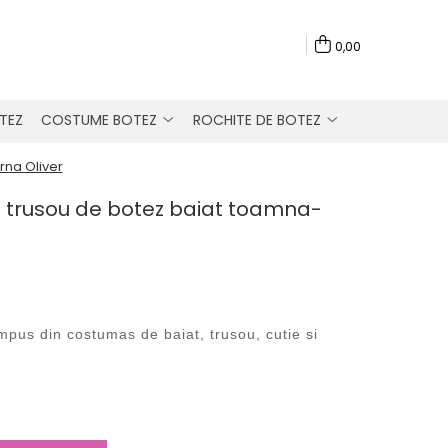
0,00
TEZ
COSTUME BOTEZ
ROCHITE DE BOTEZ
rna Oliver
 trusou de botez baiat toamna-
ompus din
costumas de baiat
, trusou, cutie si