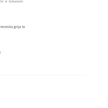
let si lumanare.
ecesita grija la
!