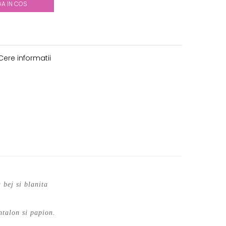
A IN COS
ere informatii
 bej si blanita
ntalon si papion.