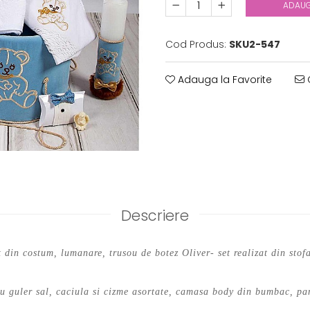
ADAUG
Cod Produs:
SKU2-547
Adauga la Favorite
C
Descriere
din costum, lumanare, trusou de botez Oliver- set realizat din stofa
cu guler sal, caciula si cizme asortate, camasa body din bumbac, pa