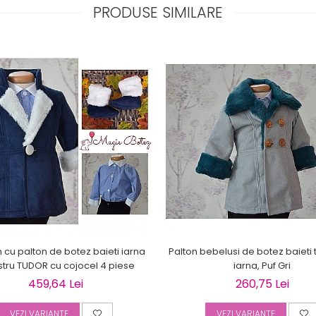
PRODUSE SIMILARE
cu palton de botez baieti iarna
Palton bebelusi de botez baiet
stru TUDOR cu cojocel 4 piese
iarna, Puf Gri
459,64 Lei
260,75 Lei
VEZI VARIANTE
VEZI VARIANTE