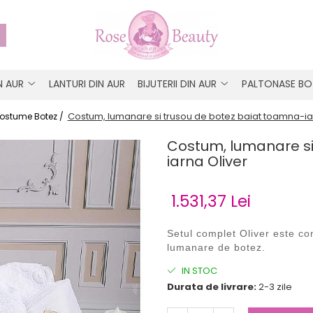
IN AUR
LANTURI DIN AUR
BIJUTERII DIN AUR
PALTONASE BO
Costum, lumanare si trusou de botez baiat toamna-ia
ostume Botez /
Costum, lumanare si
iarna Oliver
1.531,37 Lei
Setul complet Oliver
este c
lumanare de botez.
IN STOC
Durata de livrare:
2-3 zile