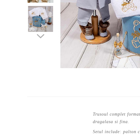
Cercei de aur lungi cu lant
Cercei din aur tortite
Cercei din aur alb
Cercei aur cu surub
Trusoul complet format 
dragalasa si fina.
Setul include: palton 