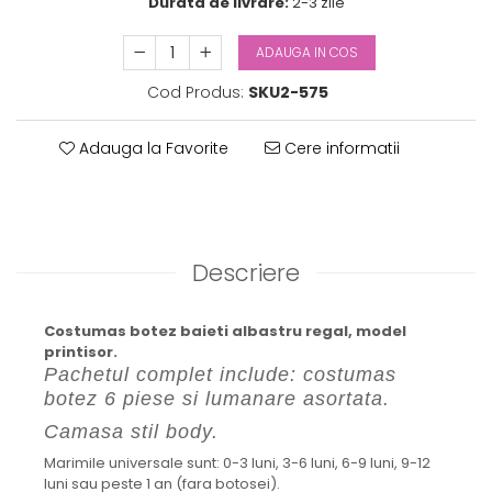
Durata de livrare:
2-3 zile
ADAUGA IN COS
Cod Produs:
SKU2-575
Adauga la Favorite
Cere informatii
Descriere
Costumas botez baieti albastru regal, model
printisor.
Pachetul complet include: costumas
botez 6 piese si lumanare asortata.
Camasa stil body.
Marimile universale sunt: 0-3 luni, 3-6 luni, 6-9 luni, 9-12
luni sau peste 1 an (fara botosei).