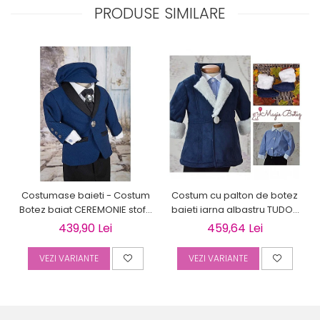
PRODUSE SIMILARE
Costumase baieti - Costum
Costum cu palton de botez
Botez baiat CEREMONIE stofa
baieti iarna albastru TUDOR
albastra, 6 piese
cu cojocel 4 piese
439,90 Lei
459,64 Lei
VEZI VARIANTE
VEZI VARIANTE