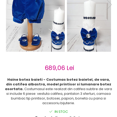
Cercei de aur lungi cu lant
Cercei din aur tortite
Cercei din aur alb
Cercei aur cu surub
689,06 Lei
Haine botez baieti - Costumas botez baietel, de vara,
din catifea albastra, model printisor si lumanare botez
asortata.
Costumasul este realizat din catifea subtire de vara
si include 6 piese: vestuta catifea, pantalon 3 sferturi, camasa
bumbac tip printisor, botosei, papion, boneta cu pana si
accesoriu bijuterie.
IN STOC