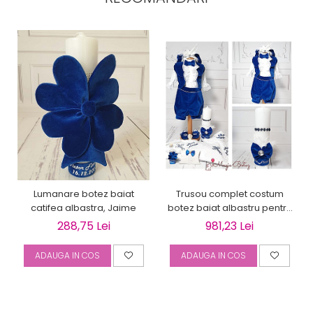
Trusou complet costum
Lumanare botez baiat
botez baiat albastru pentru
catifea albastra, Jaime
vara Intense Blue, din catifea
981,23 Lei
288,75 Lei
ADAUGA IN COS
ADAUGA IN COS