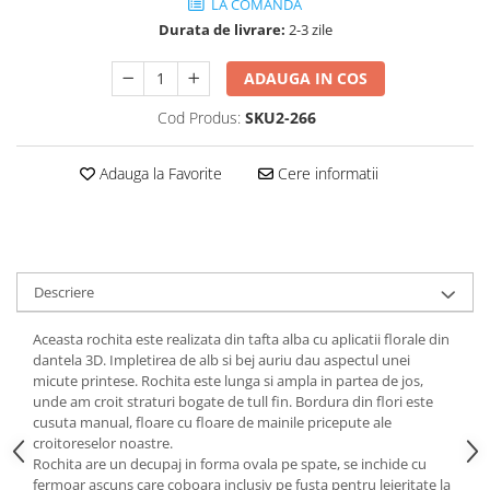
LA COMANDA
Durata de livrare:
2-3 zile
ADAUGA IN COS
Cod Produs:
SKU2-266
Adauga la Favorite
Cere informatii
Descriere
Aceasta rochita este realizata din tafta alba cu aplicatii florale din
dantela 3D. Impletirea de alb si bej auriu dau aspectul unei
micute printese. Rochita este lunga si ampla in partea de jos,
unde am croit straturi bogate de tull fin. Bordura din flori este
cusuta manual, floare cu floare de mainile pricepute ale
croitoreselor noastre.
Rochita are un decupaj in forma ovala pe spate, se inchide cu
fermoar ascuns care coboara inclusiv pe fusta pentru lejeritate la