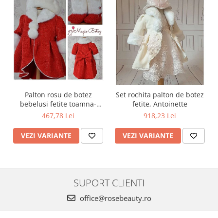
Palton rosu de botez
Set rochita palton de botez
bebelusi fetite toamna-
fetite, Antoinette
iarna 3 piese, LOVE
467,78 Lei
918,23 Lei
VEZI VARIANTE
VEZI VARIANTE
SUPORT CLIENTI
office@rosebeauty.ro