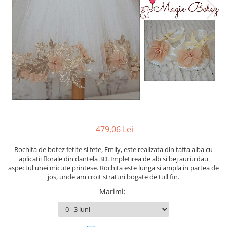
Cercei din aur dama
Cercei de aur lungi cu lant
Cercei din aur tortite
Cercei din aur alb
Cercei aur cu surub
479,06 Lei
Rochita de botez fetite si fete, Emily, este realizata din tafta alba cu
aplicatii florale din dantela 3D. Impletirea de alb si bej auriu dau
aspectul unei micute printese. Rochita este lunga si ampla in partea de
jos, unde am croit straturi bogate de tull fin.
Marimi
: