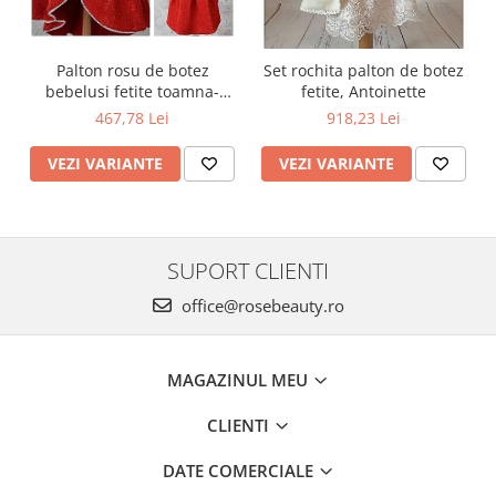
Palton rosu de botez
Set rochita palton de botez
bebelusi fetite toamna-
fetite, Antoinette
iarna 3 piese, LOVE
467,78 Lei
918,23 Lei
VEZI VARIANTE
VEZI VARIANTE
SUPORT CLIENTI
office@rosebeauty.ro
MAGAZINUL MEU
CLIENTI
DATE COMERCIALE