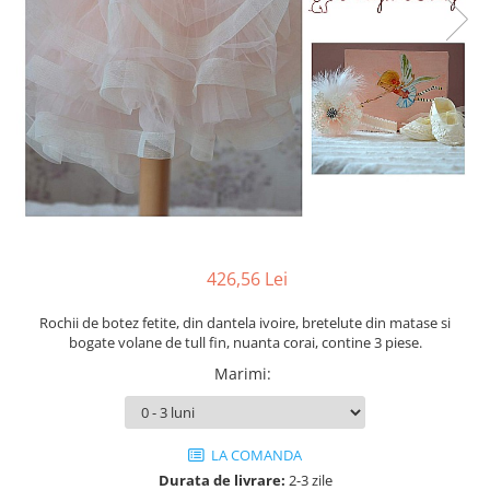
Cercei din aur dama
Cercei de aur lungi cu lant
Cercei din aur tortite
Cercei din aur alb
Cercei aur cu surub
426,56 Lei
Rochii de botez fetite, din dantela ivoire, bretelute din matase si
bogate volane de tull fin, nuanta corai, contine 3 piese.
Marimi
:
LA COMANDA
Durata de livrare:
2-3 zile