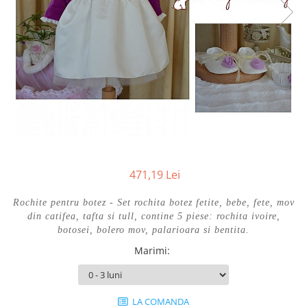
Cercei din aur dama
Cercei de aur lungi cu lant
Cercei din aur tortite
Cercei din aur alb
Cercei aur cu surub
471,19 Lei
Rochite pentru botez - Set rochita botez fetite, bebe, fete, mov
din catifea, tafta si tull, contine 5 piese: rochita ivoire,
botosei, bolero mov, palarioara si bentita.
Marimi
:
LA COMANDA