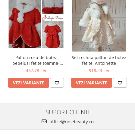
Palton rosu de botez
Set rochita palton de botez
bebelusi fetite toamna-
fetite, Antoinette
iarna 3 piese, LOVE
467,78 Lei
918,23 Lei
VEZI VARIANTE
VEZI VARIANTE
SUPORT CLIENTI
office@rosebeauty.ro