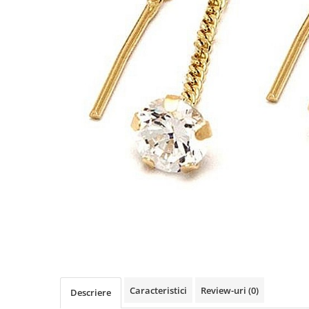
Cercei din aur dama
Cercei de aur lungi cu lant
Cercei din aur tortite
Cercei din aur alb
Cercei aur cu surub
Caracteristici
Review-uri
(0)
Descriere