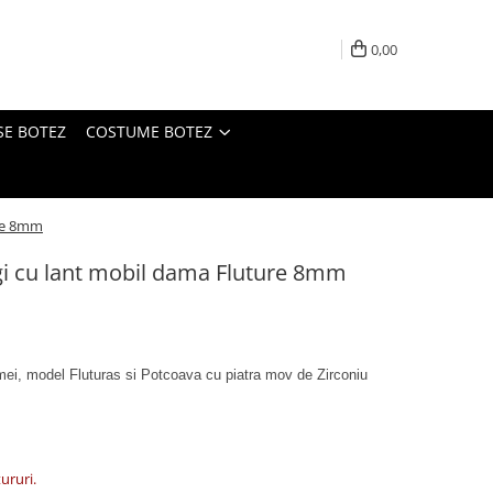
0,00
SE BOTEZ
COSTUME BOTEZ
ure 8mm
ngi cu lant mobil dama Fluture 8mm
mei, model Fluturas si Potcoava cu piatra mov de Zirconiu
tururi.