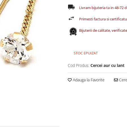
Livram bijuteria ta in 48-72 
Primesti factura si certificatul
Bijuterii de calitate, verific
STOC EPUIZAT
Cod Produs:
Cercei aur cu lant
Adauga la Favorite
Cere 