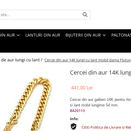
DIN AUR
LANTURI DIN AUR
BIJUTERII DIN AUR
PALTONA
 de aur lungi cu lant /
Cercei din aur 14K lungi cu lant mobil dama Flut
Cercei din aur 14K lu
441,00 Lei
Cercei din aur galben 14K pentru fe
si
lant mobil lungime 54 mm.
BA20113
Info:
Cititi Politica de Livrare si Re