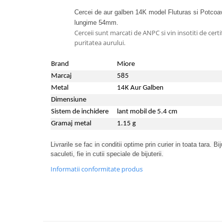
Cercei de aur galben 14K model Fluturas si Potcoav
lungime 54mm.
Cerceii sunt marcati de ANPC si vin insotiti de certi
puritatea aurului.
Brand
Miore
Marcaj
585
Metal
14K Aur Galben
Dimensiune
Sistem de inchidere
lant mobil de 5.4 cm
Gramaj metal
1.15 g
Livrarile se fac in conditii optime prin curier in toata tara. Bi
saculeti, fie in cutii speciale de bijuterii.
Informatii conformitate produs