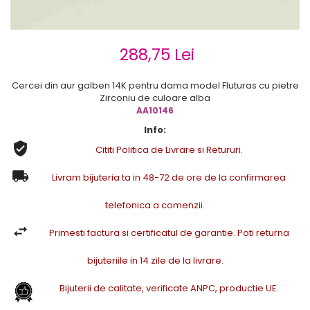
Cercei de aur lungi cu lant
Cercei din aur tortite
Cercei din aur alb
288,75 Lei
Cercei aur cu surub
Cercei din aur galben 14K pentru dama model Fluturas cu pietre
Zirconiu de culoare alba
AA10146
Info:
Cititi Politica de Livrare si Retururi.
Livram bijuteria ta in 48-72 de ore de la confirmarea
telefonica a comenzii.
Primesti factura si certificatul de garantie. Poti returna
bijuteriile in 14 zile de la livrare.
Bijuterii de calitate, verificate ANPC, productie UE.