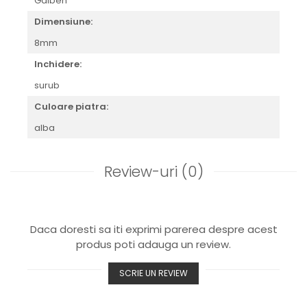
Galben
Dimensiune:
8mm
Inchidere:
surub
Culoare piatra:
alba
Review-uri
(0)
Daca doresti sa iti exprimi parerea despre acest
produs poti adauga un review.
SCRIE UN REVIEW