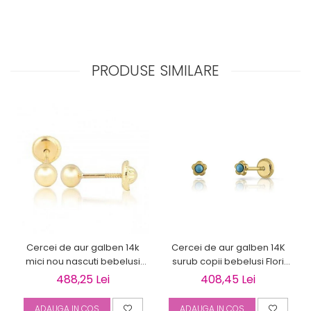
PRODUSE SIMILARE
Cercei de aur galben 14k
Cercei de aur galben 14K
mici nou nascuti bebelusi
surub copii bebelusi Flori
Bilute 4mm
bleu
488,25 Lei
408,45 Lei
ADAUGA IN COS
ADAUGA IN COS