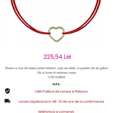
Cercei de aur lungi cu lant
Cercei din aur tortite
Cercei din aur alb
Cercei aur cu surub
225,54 Lei
Bratara cu snur din matase pentru bebelusi, copii sau adulti, cu pandativ din aur galben
14k in forma de inimioara contur.
COD ILBR04
Info:
Cititi Politica de Livrare si Retururi.
Livram bijuteria ta in 48-72 de ore de la confirmarea
telefonica a comenzii.