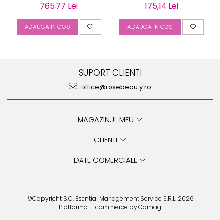
gravabila
mm
765,77 Lei
175,14 Lei
ADAUGA IN COS
ADAUGA IN COS
SUPORT CLIENTI
office@rosebeauty.ro
MAGAZINUL MEU
CLIENTI
DATE COMERCIALE
©Copyright S.C. Esential Management Service S.R.L. 2026
Platforma E-commerce by Gomag