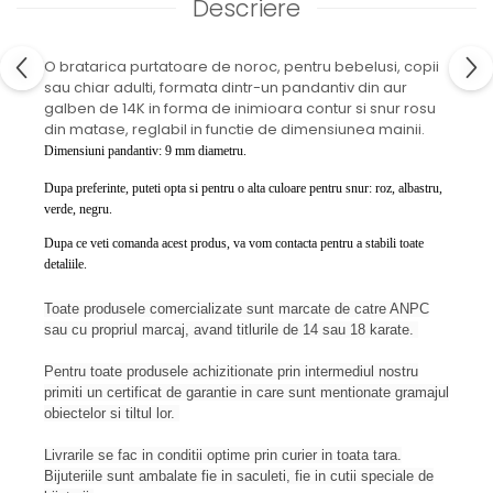
Descriere
O bratarica purtatoare de noroc, pentru bebelusi, copii
sau chiar adulti, formata dintr-un pandantiv din aur
galben de 14K in forma de inimioara contur si snur rosu
din matase, reglabil in functie de dimensiunea mainii.
Dimensiuni pandantiv: 9 mm diametru.
Dupa preferinte, puteti opta si pentru o alta culoare pentru snur: roz, albastru,
verde, negru.
Dupa ce veti comanda acest produs, va vom contacta pentru a stabili toate
detaliile.
Toate produsele comercializate sunt marcate de catre ANPC
sau cu propriul marcaj, avand titlurile de 14 sau 18 karate.
Pentru toate produsele achizitionate prin intermediul nostru
primiti un certificat de garantie in care sunt mentionate gramajul
obiectelor si tiltul lor.
Livrarile se fac in conditii optime prin curier in toata tara.
Bijuteriile sunt ambalate fie in saculeti, fie in cutii speciale de