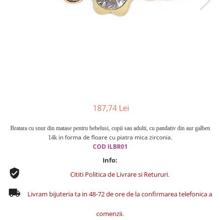
Cercei din aur dama
Cercei de aur lungi cu lant
Cercei din aur tortite
Cercei din aur alb
Cercei aur cu surub
187,74 Lei
Bratara cu snur din matase pentru bebelusi, copii sau adulti, cu pandativ din aur galben
in forma de floare cu piatra mica zirconia.
14k
COD
ILBR01
Info:
Cititi Politica de Livrare si Retururi.
Livram bijuteria ta in 48-72 de ore de la confirmarea telefonica a
comenzii.