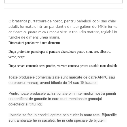
O bratarica purtatoare de noroc, pentru bebelusi, copii sau chiar
adulti, formata dintr-un pandantiv din aur galben de 14K
in forma
si snur rosu din matase, reglabil in
de floare cu piatra mica zirconia
functie de dimensiunea mainii.
Dimensiuni pandantiv: 4 mm diametru
Dupa preferinte, puteti opta si pentru o alta culoare pentru snur: roz, albastru,
verde, negru.
Dupa ce veti comanda acest produs, va vom contacta pentru a stabili toate detaliile.
Toate produsele comercializate sunt marcate de catre ANPC sau
cu propriul marcaj, avand titlurile de 14 sau 18 karate.
Pentru toate produsele achizitionate prin intermediul nostru primiti
un certificat de garantie in care sunt mentionate gramajul
obiectelor si tiltul lor.
Livrarile se fac in conditii optime prin curier in toata tara. Bijuteriile
sunt ambalate fie in saculeti, fie in cutii speciale de bijuterii.