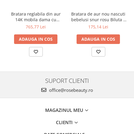
Bratara reglabila din aur
Bratara de aur nou nascuti
14K mobila dama cu
bebelusi snur rosu Biluta 4
Inimioara gravabila
mm
765,77 Lei
175,14 Lei
ADAUGA IN COS
ADAUGA IN COS
SUPORT CLIENTI
office@rosebeauty.ro
MAGAZINUL MEU
CLIENTI