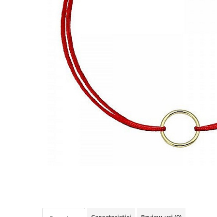
Cercei din aur dama
Cercei de aur lungi cu lant
Cercei din aur tortite
Cercei din aur alb
Cercei aur cu surub