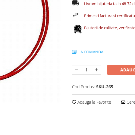
Livram bijuteria ta in 48-72 
Primesti factura si certificatul
Bijuterii de calitate, verific
LA COMANDA
ADAUG
Cod Produs:
SKU-265
Adauga la Favorite
Cere 