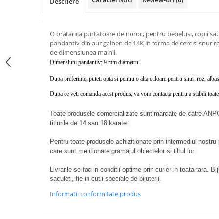
Caracteristici
Review-uri
(0)
Descriere
O bratarica purtatoare de noroc, pentru bebelusi, copii sau
pandantiv din aur galben de 14K in forma de cerc si snur ro
de dimensiunea mainii.
Dimensiuni pandantiv: 9 mm diametru.
Dupa preferinte, puteti opta si pentru o alta culoare pentru snur: roz, alba
Dupa ce veti comanda acest produs, va vom contacta pentru a stabili toate d
Toate produsele comercializate sunt marcate de catre ANPC
titlurile de 14 sau 18 karate.
Pentru toate produsele achizitionate prin intermediul nostru p
care sunt mentionate gramajul obiectelor si tiltul lor.
Livrarile se fac in conditii optime prin curier in toata tara. Bi
saculeti, fie in cutii speciale de bijuterii.
Informatii conformitate produs