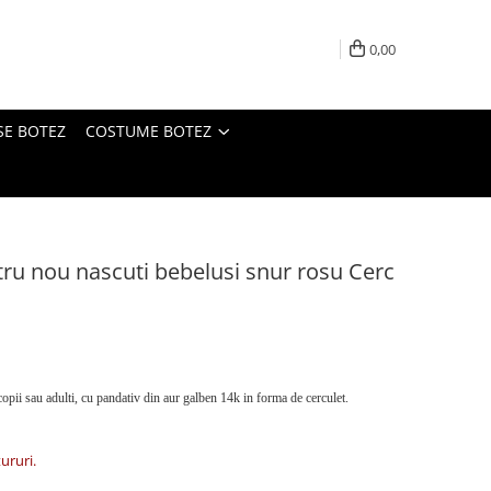
0,00
SE BOTEZ
COSTUME BOTEZ
tru nou nascuti bebelusi snur rosu Cerc
opii sau adulti, cu pandativ din aur galben 14k in forma de cerculet.
tururi.