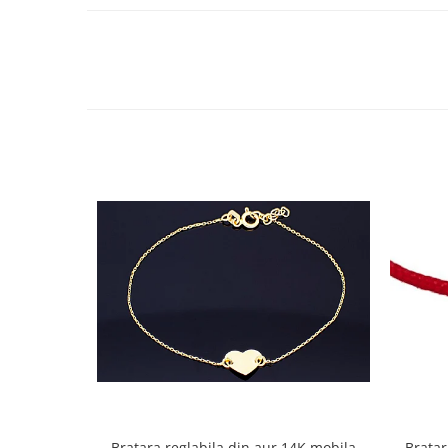
Bratara reglabila din aur 14K mobila
Bratar