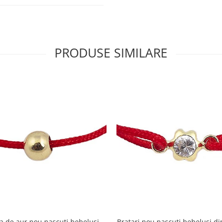
PRODUSE SIMILARE
a de aur nou nascuti bebelusi
Bratari nou nascuti bebelusi di