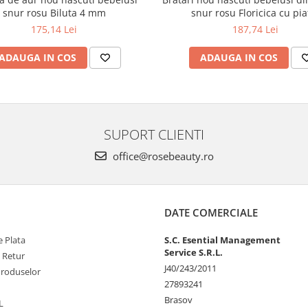
snur rosu Biluta 4 mm
snur rosu Floricica cu pia
175,14 Lei
187,74 Lei
ADAUGA IN COS
ADAUGA IN COS
SUPORT CLIENTI
office@rosebeauty.ro
DATE COMERCIALE
 Plata
S.C. Esential Management
Service S.R.L.
e Retur
J40/243/2011
Produselor
27893241
Brasov
L