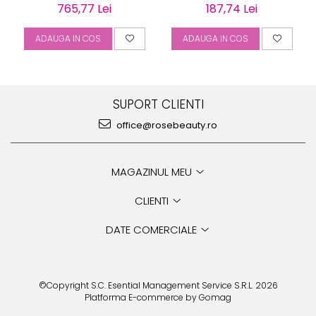
gravabila
cu piatra
765,77 Lei
187,74 Lei
ADAUGA IN COS
ADAUGA IN COS
SUPORT CLIENTI
office@rosebeauty.ro
MAGAZINUL MEU
CLIENTI
DATE COMERCIALE
©Copyright S.C. Esential Management Service S.R.L. 2026
Platforma E-commerce by Gomag