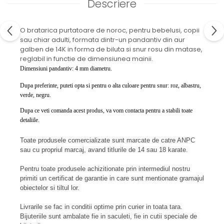
Descriere
O bratarica purtatoare de noroc, pentru bebelusi, copii
sau chiar adulti, formata dintr-un pandantiv din aur
galben de 14K in forma de biluta si snur rosu din matase,
reglabil in functie de dimensiunea mainii.
Dimensiuni pandantiv: 4 mm diametru.
Dupa preferinte, puteti opta si pentru o alta culoare pentru snur: roz, albastru,
verde, negru.
Dupa ce veti comanda acest produs, va vom contacta pentru a stabili toate
detaliile.
Toate produsele comercializate sunt marcate de catre ANPC
sau cu propriul marcaj, avand titlurile de 14 sau 18 karate.
Pentru toate produsele achizitionate prin intermediul nostru
primiti un certificat de garantie in care sunt mentionate gramajul
obiectelor si tiltul lor.
Livrarile se fac in conditii optime prin curier in toata tara.
Bijuteriile sunt ambalate fie in saculeti, fie in cutii speciale de