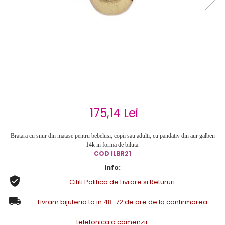
Cercei de aur lungi cu lant
Cercei din aur tortite
Cercei din aur alb
Cercei aur cu surub
175,14 Lei
Bratara cu snur din matase pentru bebelusi, copii sau adulti, cu pandativ din aur galben
14k in forma de biluta.
COD ILBR21
Info:
Cititi Politica de Livrare si Retururi.
Livram bijuteria ta in 48-72 de ore de la confirmarea
telefonica a comenzii.