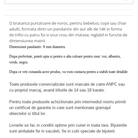
O bratarica purtatoare de noroc, pentru bebelusi, copii sau chiar
adulti, formata dintr-un pandantiv din aur alb de 14K in forma
de trifoi cu patru foi si snur rosu din matase, reglabil in functie de
dimensiunea mainii.
Dimensiuni pandantiv: 8 mm diametru.
Dupa preferinte, puteti opta si pentru o alta culoare pentru snur: roz, albastru,
verde, negru.
Dupa ce veti comanda acest produs, va vom contacta pentru a stabili toate detaliile.
Toate produsele comercializate sunt marcate de catre ANPC sau
cu propriul marcaj, avand titlurile de 14 sau 18 karate.
Pentru toate produsele achizitionate prin intermediul nostru primiti
un certificat de garantie in care sunt mentionate gramajul
obiectelor si tiltul lor.
Livrarile se fac in conditii optime prin curier in toata tara. Bijuteriile
sunt ambalate fie in saculeti, fie in cutii speciale de bijuterii.