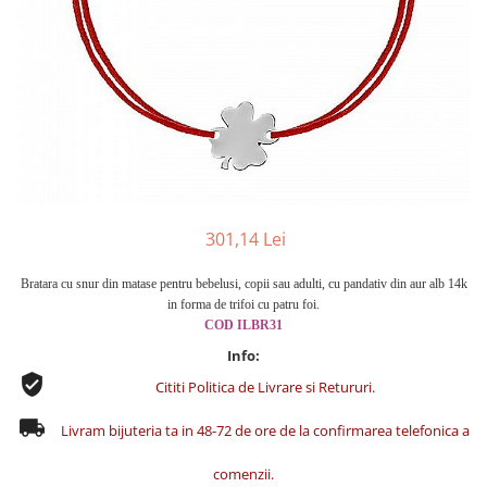
Cercei din aur dama
Cercei de aur lungi cu lant
Cercei din aur tortite
Cercei din aur alb
Cercei aur cu surub
301,14 Lei
Bratara cu snur din matase pentru bebelusi, copii sau adulti, cu pandativ din aur alb 14k
in forma de trifoi cu patru foi.
COD
ILBR31
Info:
Cititi Politica de Livrare si Retururi.
Livram bijuteria ta in 48-72 de ore de la confirmarea telefonica a
comenzii.