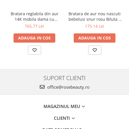
Bratara reglabila din aur
Bratara de aur nou nascuti
14K mobila dama cu
bebelusi snur rosu Biluta 4
Inimioara gravabila
mm
765,77 Lei
175,14 Lei
ADAUGA IN COS
ADAUGA IN COS
SUPORT CLIENTI
office@rosebeauty.ro
MAGAZINUL MEU
CLIENTI