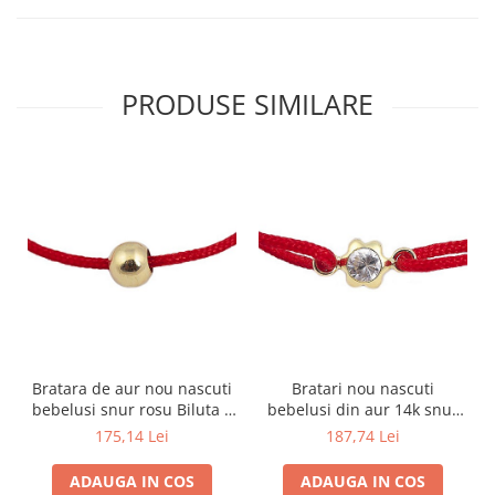
PRODUSE SIMILARE
Bratara de aur nou nascuti
Bratari nou nascuti
bebelusi snur rosu Biluta 4
bebelusi din aur 14k snur
mm
rosu Floricica cu piatra
175,14 Lei
187,74 Lei
ADAUGA IN COS
ADAUGA IN COS