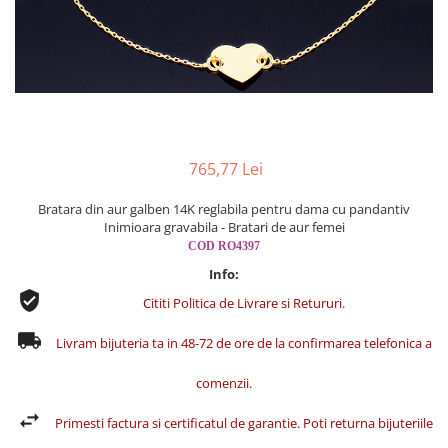
Cercei din aur dama
Cercei de aur lungi cu lant
Cercei din aur tortite
Cercei din aur alb
Cercei aur cu surub
765,77 Lei
Bratara din aur galben 14K reglabila pentru dama cu pandantiv
Inimioara gravabila - Bratari de aur femei
COD RO4397
Info:
Cititi Politica de Livrare si Retururi.
Livram bijuteria ta in 48-72 de ore de la confirmarea telefonica a
comenzii.
Primesti factura si certificatul de garantie. Poti returna bijuteriile