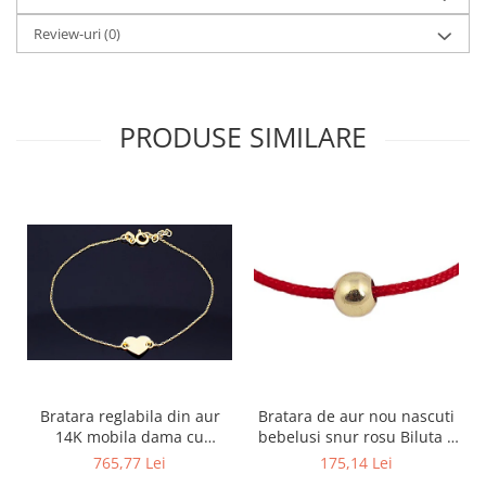
Review-uri
(0)
PRODUSE SIMILARE
Bratara reglabila din aur
Bratara de aur nou nascuti
14K mobila dama cu
bebelusi snur rosu Biluta 4
Inimioara gravabila
mm
765,77 Lei
175,14 Lei