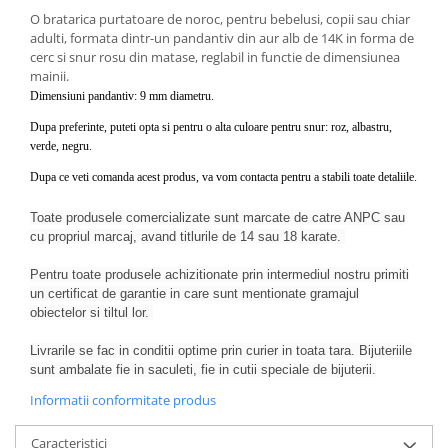
O bratarica purtatoare de noroc, pentru bebelusi, copii sau chiar
adulti, formata dintr-un pandantiv din aur alb de 14K in forma de
cerc si snur rosu din matase, reglabil in functie de dimensiunea
mainii.
Dimensiuni pandantiv: 9 mm diametru.
Dupa preferinte, puteti opta si pentru o alta culoare pentru snur: roz, albastru,
verde, negru.
Dupa ce veti comanda acest produs, va vom contacta pentru a stabili toate detaliile.
Toate produsele comercializate sunt marcate de catre ANPC sau
cu propriul marcaj, avand titlurile de 14 sau 18 karate.
Pentru toate produsele achizitionate prin intermediul nostru primiti
un certificat de garantie in care sunt mentionate gramajul
obiectelor si tiltul lor.
Livrarile se fac in conditii optime prin curier in toata tara. Bijuteriile
sunt ambalate fie in saculeti, fie in cutii speciale de bijuterii.
Informatii conformitate produs
Caracteristici