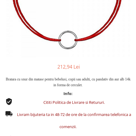
Cercei din aur dama
Cercei de aur lungi cu lant
Cercei din aur tortite
Cercei din aur alb
Cercei aur cu surub
212,94 Lei
Bratara cu snur din matase pentru bebelusi, copii sau adulti, cu pandativ din aur alb 14k
in forma de cerculet.
Info:
Cititi Politica de Livrare si Retururi.
Livram bijuteria ta in 48-72 de ore de la confirmarea telefonica a
comenzii.