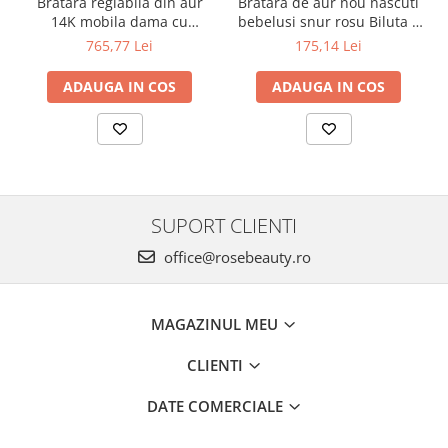
Bratara reglabila din aur
Bratara de aur nou nascuti
14K mobila dama cu
bebelusi snur rosu Biluta 4
Inimioara gravabila
mm
765,77 Lei
175,14 Lei
ADAUGA IN COS
ADAUGA IN COS
SUPORT CLIENTI
office@rosebeauty.ro
MAGAZINUL MEU
CLIENTI
DATE COMERCIALE