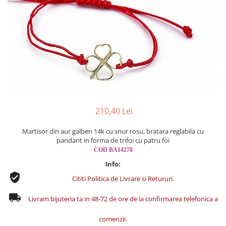
Cercei din aur dama
Cercei de aur lungi cu lant
Cercei din aur tortite
Cercei din aur alb
Cercei aur cu surub
210,40 Lei
Martisor din aur galben 14k cu snur rosu, bratara reglabila cu
pandant in forma de trifoi cu patru foi
COD BA14278
Info:
Cititi Politica de Livrare si Retururi.
Livram bijuteria ta in 48-72 de ore de la confirmarea telefonica a
comenzii.