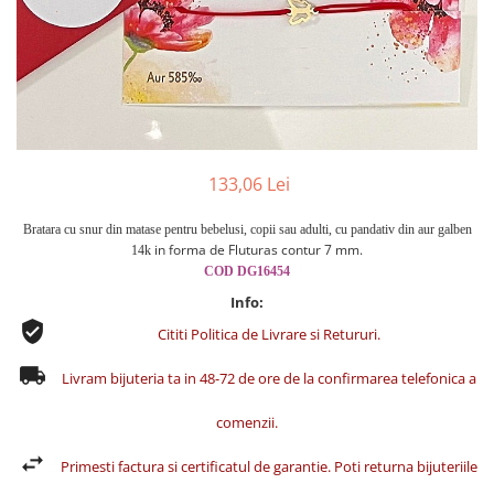
Cercei din aur dama
Cercei de aur lungi cu lant
Cercei din aur tortite
Cercei din aur alb
Cercei aur cu surub
133,06 Lei
Bratara cu snur din matase pentru bebelusi, copii sau adulti, cu pandativ din aur galben
in forma de Fluturas contur 7
mm.
14k
COD DG16454
Info:
Cititi Politica de Livrare si Retururi.
Livram bijuteria ta in 48-72 de ore de la confirmarea telefonica a
comenzii.
Primesti factura si certificatul de garantie. Poti returna bijuteriile