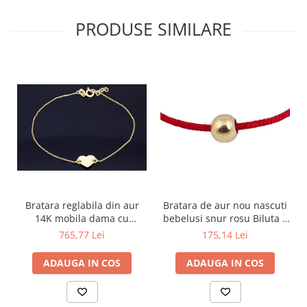
PRODUSE SIMILARE
Bratara reglabila din aur
Bratara de aur nou nascuti
14K mobila dama cu
bebelusi snur rosu Biluta 4
Inimioara gravabila
mm
765,77 Lei
175,14 Lei
ADAUGA IN COS
ADAUGA IN COS