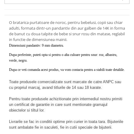
O bratarica purtatoare de noroc, pentru bebelusi, copii sau chiar
adulti, formata dintr-un pandantiv din aur galben de 14K in forma
de banut cu doua talpite de bebe si snur rosu din matase, reglabil
in functie de dimensiunea mainii.
Dimensiuni pandantiv: 9 mm diametru.
Dupa preferinte, puteti opta si pentru o alta culoare pentru snur: roz, albastru,
verde, negru.
Dupa ce veti comanda acest produs, va vom contacta pentru a stabili toate detaliile.
Toate produsele comercializate sunt marcate de catre ANPC sau
cu propriul marcaj, avand titlurile de 14 sau 18 karate.
Pentru toate produsele achizitionate prin intermediul nostru primiti
un certificat de garantie in care sunt mentionate gramajul
obiectelor si tiltul lor.
Livrarile se fac in conditii optime prin curier in toata tara. Bijuteriile
sunt ambalate fie in saculeti, fie in cutii speciale de bijuterii.