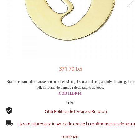
Cercei din aur dama
Cercei de aur lungi cu lant
Cercei din aur tortite
Cercei din aur alb
Cercei aur cu surub
371,70 Lei
Bratara cu snur din matase pentru bebelusi, copii sau adulti, cu pandativ din aur galben
14k in forma de banut cu doua talpite de bebe.
COD
ILBR14
Info:
Cititi Politica de Livrare si Retururi.
Livram bijuteria ta in 48-72 de ore de la confirmarea telefonica a
comenzii.