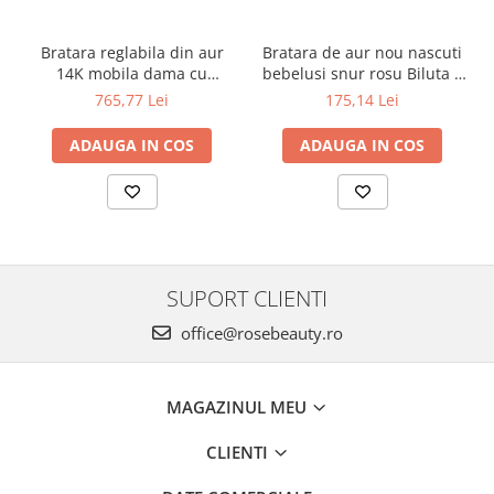
Bratara reglabila din aur
Bratara de aur nou nascuti
14K mobila dama cu
bebelusi snur rosu Biluta 4
Inimioara gravabila
mm
765,77 Lei
175,14 Lei
ADAUGA IN COS
ADAUGA IN COS
SUPORT CLIENTI
office@rosebeauty.ro
MAGAZINUL MEU
CLIENTI