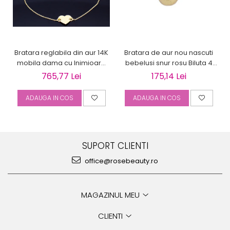
Bratara reglabila din aur 14K
Bratara de aur nou nascuti
mobila dama cu Inimioara
bebelusi snur rosu Biluta 4
gravabila
mm
765,77 Lei
175,14 Lei
ADAUGA IN COS
ADAUGA IN COS
SUPORT CLIENTI
office@rosebeauty.ro
MAGAZINUL MEU
CLIENTI