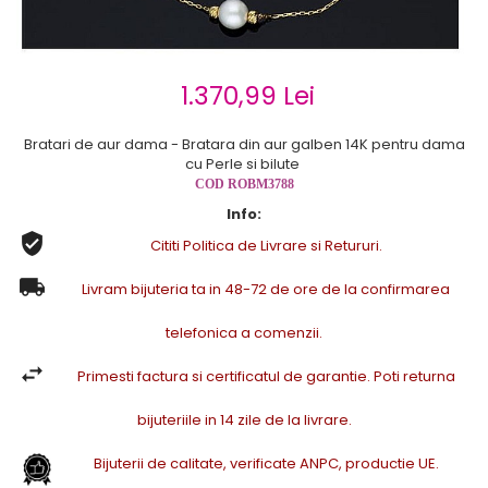
Cercei de aur lungi cu lant
Cercei din aur tortite
Cercei din aur alb
1.370,99 Lei
Cercei aur cu surub
Bratari de aur dama - Bratara din aur galben 14K pentru dama
cu Perle si bilute
COD ROBM3788
Info:
Cititi Politica de Livrare si Retururi.
Livram bijuteria ta in 48-72 de ore de la confirmarea
telefonica a comenzii.
Primesti factura si certificatul de garantie. Poti returna
bijuteriile in 14 zile de la livrare.
Bijuterii de calitate, verificate ANPC, productie UE.