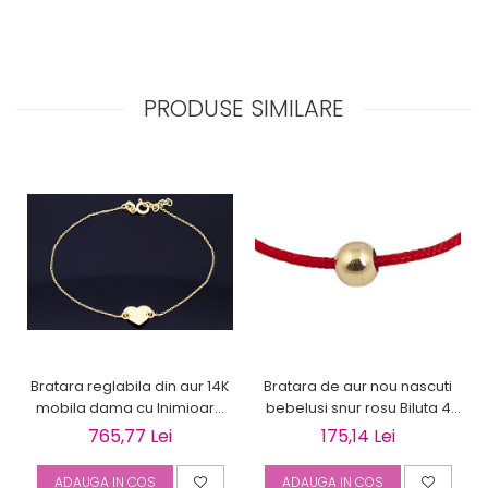
PRODUSE SIMILARE
Bratara reglabila din aur 14K
Bratara de aur nou nascuti
mobila dama cu Inimioara
bebelusi snur rosu Biluta 4
gravabila
mm
765,77 Lei
175,14 Lei
ADAUGA IN COS
ADAUGA IN COS