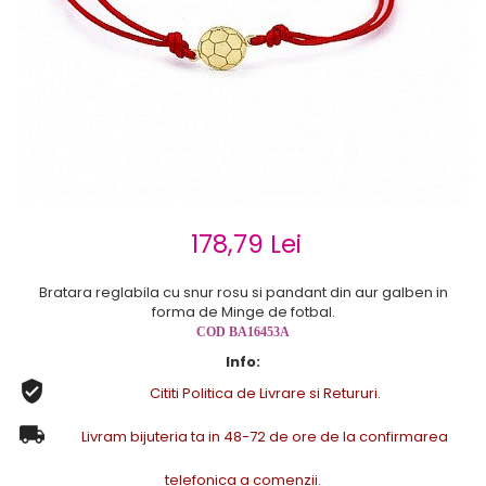
Cercei de aur lungi cu lant
Cercei din aur tortite
Cercei din aur alb
Cercei aur cu surub
178,79 Lei
Bratara reglabila cu snur rosu si pandant din aur galben in
forma de Minge de fotbal.
COD BA16453A
Info:
Cititi Politica de Livrare si Retururi.
Livram bijuteria ta in 48-72 de ore de la confirmarea
telefonica a comenzii.