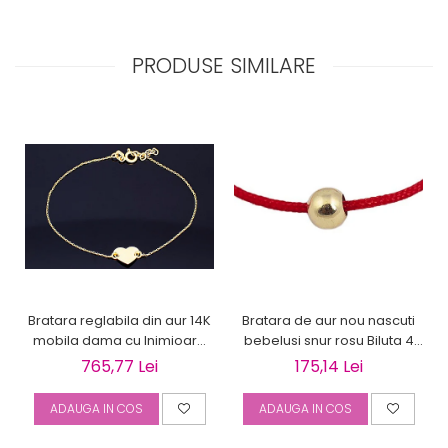
PRODUSE SIMILARE
Bratara reglabila din aur 14K
Bratara de aur nou nascuti
mobila dama cu Inimioara
bebelusi snur rosu Biluta 4
gravabila
mm
765,77 Lei
175,14 Lei
ADAUGA IN COS
ADAUGA IN COS