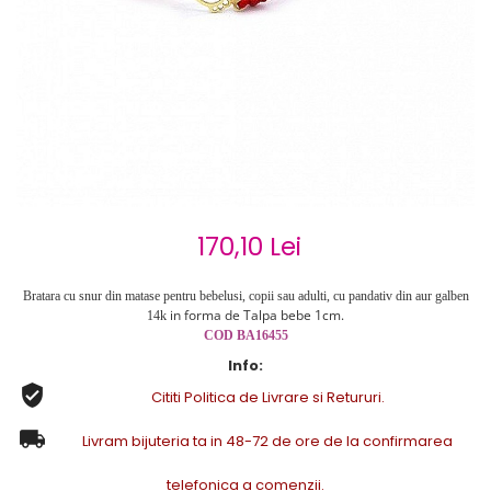
Cercei de aur lungi cu lant
Cercei din aur tortite
Cercei din aur alb
Cercei aur cu surub
170,10 Lei
Bratara cu snur din matase pentru bebelusi, copii sau adulti, cu pandativ din aur galben
in forma de Talpa bebe 1cm
.
14k
COD BA16455
Info:
Cititi Politica de Livrare si Retururi.
Livram bijuteria ta in 48-72 de ore de la confirmarea
telefonica a comenzii.