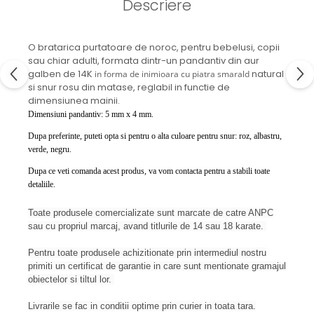
Descriere
O bratarica purtatoare de noroc, pentru bebelusi, copii
sau chiar adulti, formata dintr-un pandantiv din aur
galben de 14K
natural
in forma de
inimioara cu piatra smarald
si snur rosu din matase, reglabil in functie de
dimensiunea mainii.
Dimensiuni pandantiv: 5 mm x 4 mm.
Dupa preferinte, puteti opta si pentru o alta culoare pentru snur: roz, albastru,
verde, negru.
Dupa ce veti comanda acest produs, va vom contacta pentru a stabili toate
detaliile.
Toate produsele comercializate sunt marcate de catre ANPC
sau cu propriul marcaj, avand titlurile de 14 sau 18 karate.
Pentru toate produsele achizitionate prin intermediul nostru
primiti un certificat de garantie in care sunt mentionate gramajul
obiectelor si tiltul lor.
Livrarile se fac in conditii optime prin curier in toata tara.