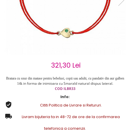
Cercei de aur lungi cu lant
Cercei din aur tortite
Cercei din aur alb
Cercei aur cu surub
321,30 Lei
Bratara cu snur din matase pentru bebelusi, copii sau adulti, cu pandativ din aur galben
in forma de
inimioara cu Smarald natural dispus lateral.
14k
COD
ILBR33
Info:
Cititi Politica de Livrare si Retururi.
Livram bijuteria ta in 48-72 de ore de la confirmarea
telefonica a comenzii.