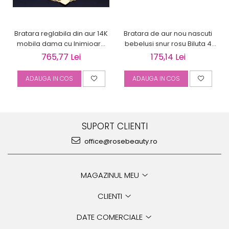
Bratara reglabila din aur 14K
Bratara de aur nou nascuti
mobila dama cu Inimioara
bebelusi snur rosu Biluta 4
gravabila
mm
765,77 Lei
175,14 Lei
ADAUGA IN COS
ADAUGA IN COS
SUPORT CLIENTI
office@rosebeauty.ro
MAGAZINUL MEU
CLIENTI
DATE COMERCIALE