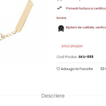
Primesti factura si certifica
livrare.
Bijuterii de calitate, verif
STOC EPUIZAT
Cod Produs:
SKU-888
Adauga la Favorite
C
Descriere