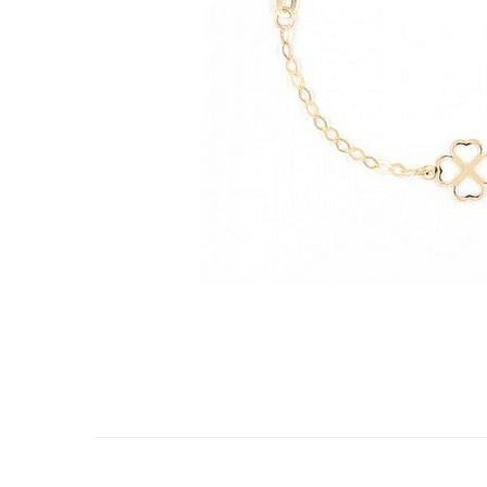
Cercei de aur lungi cu lant
Cercei din aur tortite
Cercei din aur alb
Cercei aur cu surub