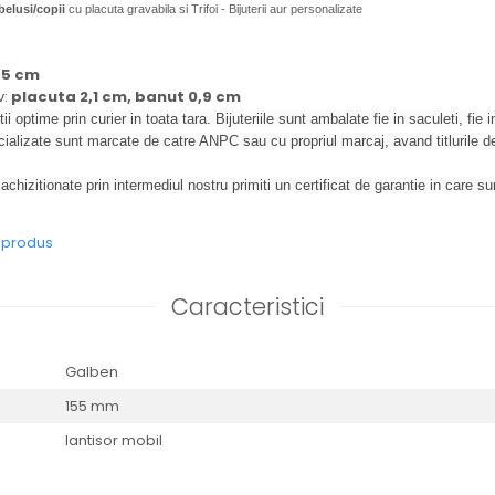
belusi/copii
cu placuta gravabila si Trifoi - Bijuterii aur personalizate
,5 cm
:
placuta 2,1 cm, banut 0,9 cm
tii optime prin curier in toata tara. Bijuteriile sunt ambalate fie in saculeti, fie in
ializate sunt marcate de catre ANPC sau cu propriul marcaj, avand titlurile 
achizitionate prin intermediul nostru primiti un certificat de garantie in care 
e produs
Caracteristici
Galben
155 mm
lantisor mobil