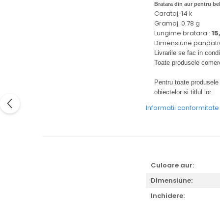
Bratara din aur pentru be
Carataj: 14 k
Gramaj: 0.78 g
Lungime bratara :
15
Dimensiune pandativ
Livrarile se fac in condi
Toate produsele comerc
Pentru toate produsele 
obiectelor si titlul lor.
Informatii conformitat
Culoare aur:
Dimensiune:
Inchidere: