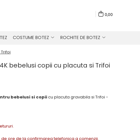
0,00
TEZ
COSTUME BOTEZ
ROCHITE DE BOTEZ
Trifoi
K bebelusi copii cu placuta si Trifoi
tru bebelusi si copii
cu placuta gravabila si Trifoi -
Retururi.
72 de ore de la confirmarea telefonica a comenzii.