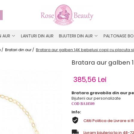
IN AUR
LANTURI DIN AUR
BIJUTERII DIN AUR
PALTONASE BO
Bratara aur galben 14K bebelusi copii cu placuta si 
 /
Bratari din aur /
Bratara aur galben 14
385,56 Lei
Bratara gravabila din aur pen
Bijuterii aur personalizate
COD BA18509
Info:
Cititi Politica de Livrare si 
Livram bijuteria ta in 48-