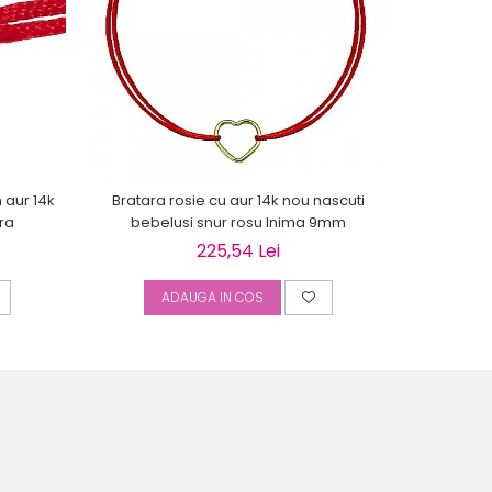
 aur 14k
Bratara rosie cu aur 14k nou nascuti
Bratari 
tra
bebelusi snur rosu Inima 9mm
bebe
225,54 Lei
ADAUGA IN COS
A