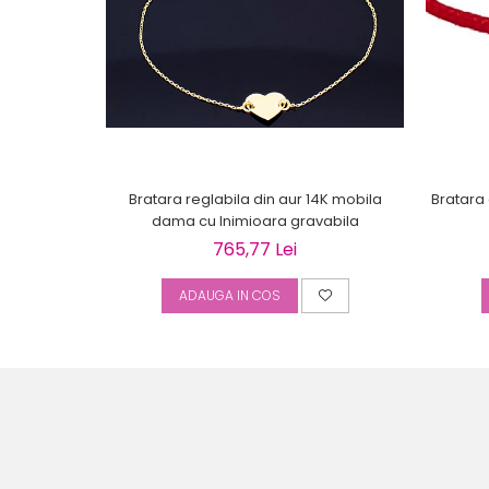
Bratara reglabila din aur 14K mobila
Bratara 
dama cu Inimioara gravabila
765,77 Lei
ADAUGA IN COS