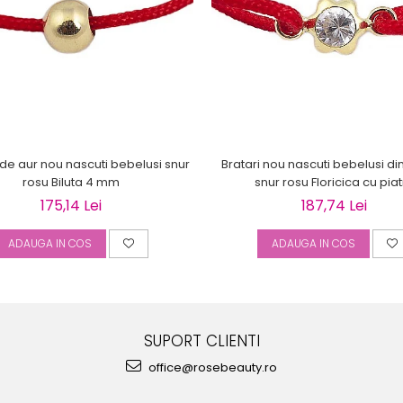
de aur nou nascuti bebelusi snur
Bratari nou nascuti bebelusi din
rosu Biluta 4 mm
snur rosu Floricica cu pia
175,14 Lei
187,74 Lei
ADAUGA IN COS
ADAUGA IN COS
SUPORT CLIENTI
office@rosebeauty.ro