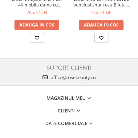
14K mobila dama cu
bebelusi snur rosu Biluta 4
Inimioara gravabila
mm
765,77 Lei
175,14 Lei
ADAUGA IN COS
ADAUGA IN COS
SUPORT CLIENTI
office@rosebeauty.ro
MAGAZINUL MEU
CLIENTI
DATE COMERCIALE