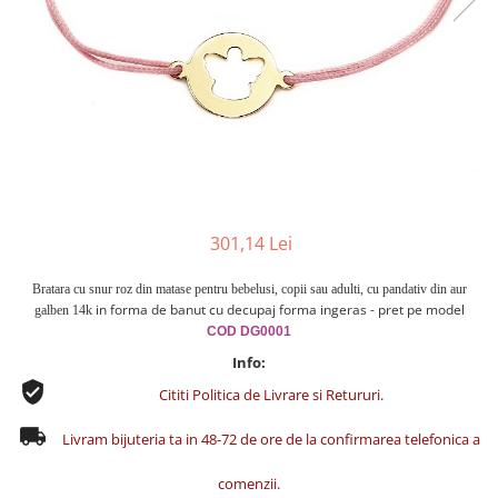
Cercei din aur dama
Cercei de aur lungi cu lant
Cercei din aur tortite
Cercei din aur alb
Cercei aur cu surub
301,14 Lei
Bratara cu snur roz din matase pentru bebelusi, copii sau adulti, cu pandativ din aur
in forma de
banut cu decupaj forma ingeras - pret pe model
galben 14k
COD DG0001
Info:
Cititi Politica de Livrare si Retururi.
Livram bijuteria ta in 48-72 de ore de la confirmarea telefonica a
comenzii.