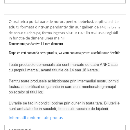
O bratarica purtatoare de noroc, pentru bebelusi, copii sau chiar
adulti, formata dintr-un pandantiv din aur galben de 14K
in forma
si snur roz din matase, reglabil
de
banut cu decupaj forma ingeras
in functie de dimensiunea mainii.
Dimensiuni pandantiv: 11 mm diametru.
Dupa ce veti comanda acest produs, va vom contacta pentru a stabili toate detaliile.
Toate produsele comercializate sunt marcate de catre ANPC sau
cu propriul marcaj, avand titlurile de 14 sau 18 karate.
Pentru toate produsele achizitionate prin intermediul nostru primiti
factura si certificat de garantie in care sunt mentionate gramajul
obiectelor si titlul lor.
Livrarile se fac in conditii optime prin curier in toata tara. Bijuteriile
sunt ambalate fie in saculeti, fie in cutii speciale de bijuterii.
Informatii conformitate produs
Caracteristici