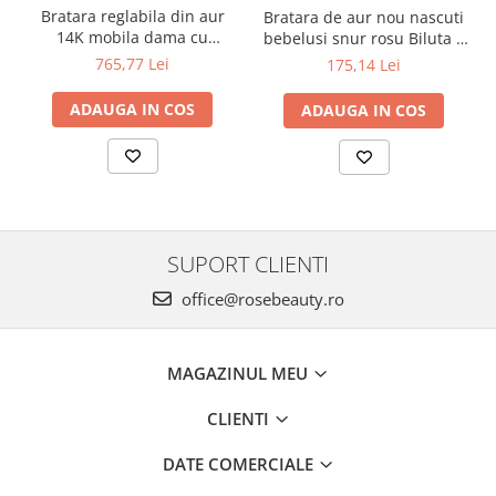
Bratara reglabila din aur
Bratara de aur nou nascuti
14K mobila dama cu
bebelusi snur rosu Biluta 4
Inimioara gravabila
mm
765,77 Lei
175,14 Lei
ADAUGA IN COS
ADAUGA IN COS
SUPORT CLIENTI
office@rosebeauty.ro
MAGAZINUL MEU
CLIENTI
DATE COMERCIALE