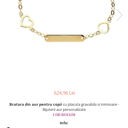
Cercei din aur dama
Cercei de aur lungi cu lant
Cercei din aur tortite
Cercei din aur alb
Cercei aur cu surub
624,96 Lei
Bratara din aur pentru copii
cu placuta gravabila si inimioare -
Bijuterii aur personalizate
COD RO13250
Info: