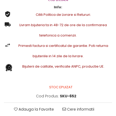
COD BA16454
Info:
Cititi Politica de Livrare si Retururi.
Livram bijuteria ta in 48-72 de ore de la confirmarea
telefonica a comenzii.
Primesti factura si certificatul de garantie. Poti returna
bijuteriile in 14 zile de la livrare.
Bijuterii de calitate, verificate ANPC, productie UE.
STOC EPUIZAT
Cod Produs:
SKU-652
Adauga la Favorite
Cere informatii