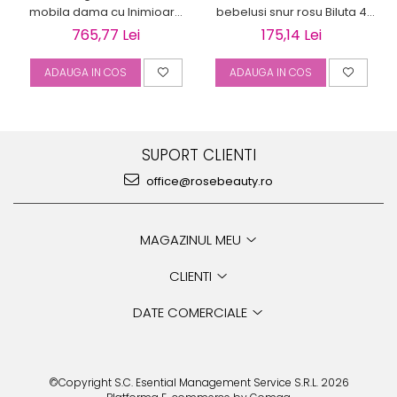
mobila dama cu Inimioara
bebelusi snur rosu Biluta 4
gravabila
mm
765,77 Lei
175,14 Lei
ADAUGA IN COS
ADAUGA IN COS
SUPORT CLIENTI
office@rosebeauty.ro
MAGAZINUL MEU
CLIENTI
DATE COMERCIALE
©Copyright S.C. Esential Management Service S.R.L. 2026