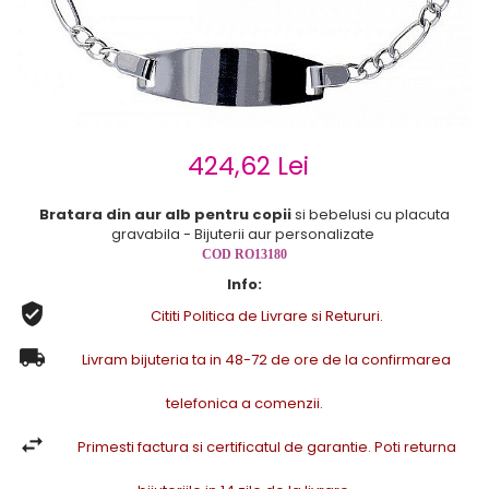
Cercei de aur lungi cu lant
Cercei din aur tortite
Cercei din aur alb
Cercei aur cu surub
424,62 Lei
Bratara din aur alb pentru copii
si bebelusi cu placuta
gravabila - Bijuterii aur personalizate
COD RO13180
Info:
Cititi Politica de Livrare si Retururi.
Livram bijuteria ta in 48-72 de ore de la confirmarea
telefonica a comenzii.
Primesti factura si certificatul de garantie. Poti returna