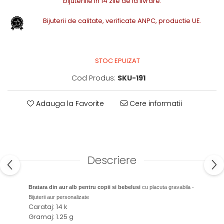
bijuteriile in 14 zile de la livrare.
Bijuterii de calitate, verificate ANPC, productie UE.
STOC EPUIZAT
Cod Produs:
SKU-191
Adauga la Favorite
Cere informatii
Descriere
Bratara din aur alb pentru copii si bebelusi
cu placuta gravabila -
Bijuterii aur personalizate
Carataj: 14 k
Gramaj: 1.25 g