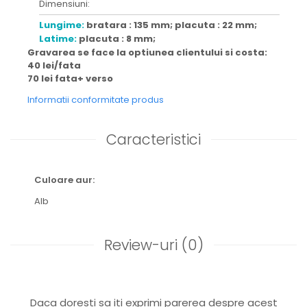
Dimensiuni:
Lungime:
bratara : 135 mm; placuta : 22 mm;
Latime:
placuta : 8 mm;
Gravarea se face la optiunea clientului si costa:
40 lei/fata
70 lei fata+ verso
Informatii conformitate produs
Caracteristici
Culoare aur:
Alb
Review-uri
(0)
Daca doresti sa iti exprimi parerea despre acest