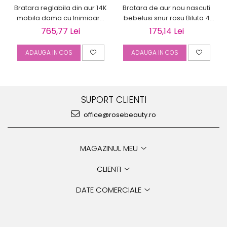
Bratara reglabila din aur 14K
Bratara de aur nou nascuti
mobila dama cu Inimioara
bebelusi snur rosu Biluta 4
gravabila
mm
765,77 Lei
175,14 Lei
ADAUGA IN COS
ADAUGA IN COS
SUPORT CLIENTI
office@rosebeauty.ro
MAGAZINUL MEU
CLIENTI
DATE COMERCIALE