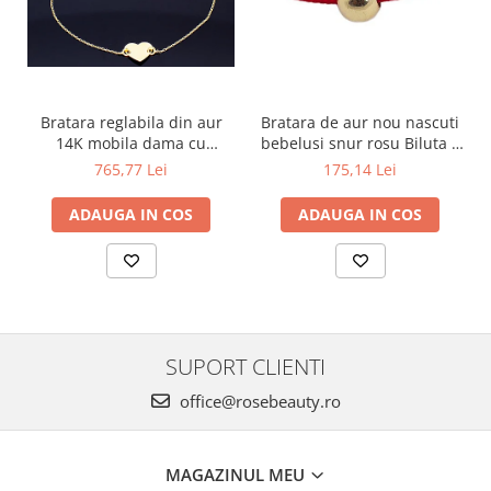
Bratara reglabila din aur
Bratara de aur nou nascuti
14K mobila dama cu
bebelusi snur rosu Biluta 4
Inimioara gravabila
mm
765,77 Lei
175,14 Lei
ADAUGA IN COS
ADAUGA IN COS
SUPORT CLIENTI
office@rosebeauty.ro
MAGAZINUL MEU