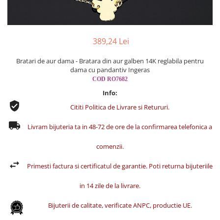
Cercei din aur dama
Cercei de aur lungi cu lant
Cercei din aur tortite
389,24 Lei
Cercei din aur alb
Bratari de aur dama - Bratara din aur galben 14K reglabila pentru
Cercei aur cu surub
dama cu pandantiv Ingeras
COD RO7682
Info:
Cititi Politica de Livrare si Retururi.
Livram bijuteria ta in 48-72 de ore de la confirmarea telefonica a
comenzii.
Primesti factura si certificatul de garantie. Poti returna bijuteriile
in 14 zile de la livrare.
Bijuterii de calitate, verificate ANPC, productie UE.