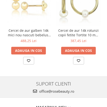
Cercei de aur galben 14k
Cercei de aur 14k rotunzi
mici nou nascuti bebelusi
copii fetite Tortite 10 mm
Bilute 4mm
perluta
488,25 Lei
387,45 Lei
ADAUGA IN COS
ADAUGA IN COS
SUPORT CLIENTI
office@rosebeauty.ro