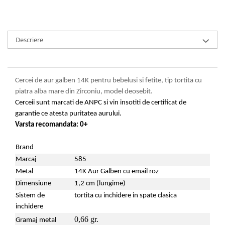
Descriere
Cercei de
aur galben 14K pentru bebelusi
si fetite,
tip tortita cu
piatra alba mare din Zirconiu, model deosebit.
Cerceii sunt marcati de ANPC si vin insotiti de certificat de
garantie ce atesta puritatea aurului.
Varsta recomandata: 0+
Brand
Marcaj
585
Metal
14K Aur Galben cu email roz
Dimensiune
1,2 cm (lungime)
Sistem de
tortita cu inchidere in spate clasica
inchidere
0,66 gr.
Gramaj metal