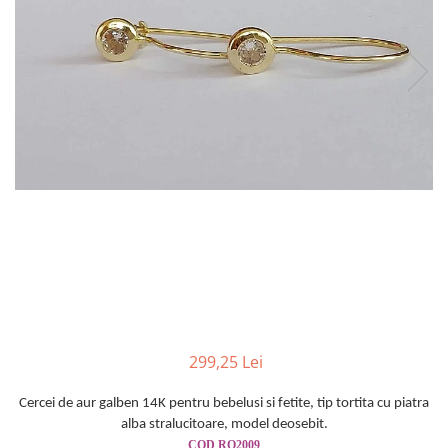
Cercei din aur dama
Cercei de aur lungi cu lant
Cercei din aur tortite
Cercei din aur alb
Cercei aur cu surub
299,25 Lei
Cercei de
aur galben 14K pentru bebelusi
si fetite,
tip tortita cu piatra
alba stralucitoare, model deosebit.
COD
RO2009