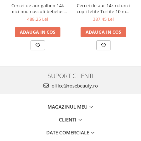
Cercei de aur galben 14k
Cercei de aur 14k rotunzi
mici nou nascuti bebelusi
copii fetite Tortite 10 mm
Bilute 4mm
perluta
488,25 Lei
387,45 Lei
ADAUGA IN COS
ADAUGA IN COS
SUPORT CLIENTI
office@rosebeauty.ro
MAGAZINUL MEU
CLIENTI
DATE COMERCIALE