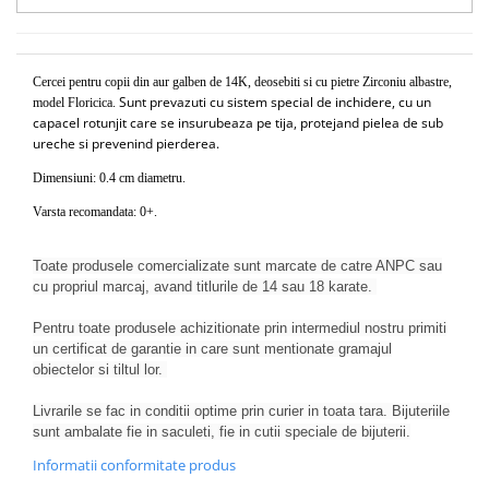
Cercei pentru copii din aur galben de 14K, deosebiti si cu pietre Zirconiu albastre,
Sunt prevazuti cu sistem special de inchidere, cu un
model Floricica.
capacel rotunjit care se insurubeaza pe tija, protejand pielea de sub
ureche si prevenind pierderea.
Dimensiuni: 0.4 cm diametru.
Varsta recomandata: 0+.
Toate produsele comercializate sunt marcate de catre ANPC sau
cu propriul marcaj, avand titlurile de 14 sau 18 karate.
Pentru toate produsele achizitionate prin intermediul nostru primiti
un certificat de garantie in care sunt mentionate gramajul
obiectelor si tiltul lor.
Livrarile se fac in conditii optime prin curier in toata tara. Bijuteriile
sunt ambalate fie in saculeti, fie in cutii speciale de bijuterii.
Informatii conformitate produs