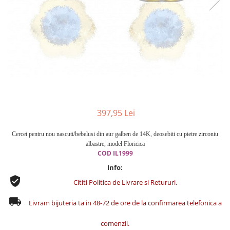
Cercei din aur dama
Cercei de aur lungi cu lant
Cercei din aur tortite
Cercei din aur alb
Cercei aur cu surub
397,95 Lei
Cercei pentru nou nascuti/bebelusi din aur galben de 14K, deosebiti cu pietre zirconiu
albastre, model Floricica
COD IL1999
Info:
Cititi Politica de Livrare si Retururi.
Livram bijuteria ta in 48-72 de ore de la confirmarea telefonica a
comenzii.