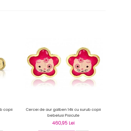
b copii
Cercei de aur galben 14k cu surub copii
Cercei de 
bebelusi Pisicute
copi
460,95 Lei