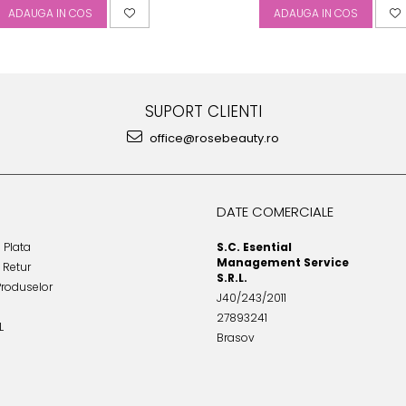
ADAUGA IN COS
ADAUGA IN COS
SUPORT CLIENTI
office@rosebeauty.ro
DATE COMERCIALE
 Plata
S.C. Esential
Management Service
e Retur
S.R.L.
Produselor
J40/243/2011
27893241
L
Brasov