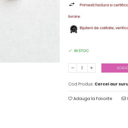
Primesti factura si certifica
livrare.
Bijuterii de calitate, verif
IN STOC
ADAUG
Cod Produs:
Cercei aur suru
Adauga la Favorite
C