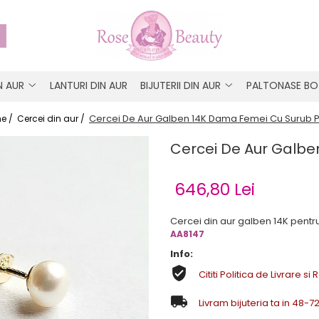
IN AUR
LANTURI DIN AUR
BIJUTERII DIN AUR
PALTONASE BO
Cercei De Aur Galben 14K Dama Femei Cu Surub P
e /
Cercei din aur /
Cercei De Aur Galbe
646,80 Lei
Cercei din aur galben 14K pentr
AA8147
Info:
Cititi Politica de Livrare si 
Livram bijuteria ta in 48-