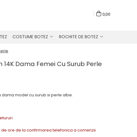
0,00
TEZ
COSTUME BOTEZ
ROCHITE DE BOTEZ
erle
n 14K Dama Femei Cu Surub Perle
u dama model cu surub si perle albe.
Retururi.
72 de ore de la confirmarea telefonica a comenzii.