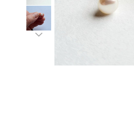
Cercei de aur lungi cu lant
Cercei din aur tortite
Cercei din aur alb
Cercei aur cu surub