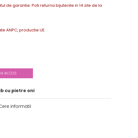
tul de garantie. Poti returna bijuteriile in 14 zile de la
icate ANPC, productie UE.
A IN COS
b cu pietre oni
ere informatii