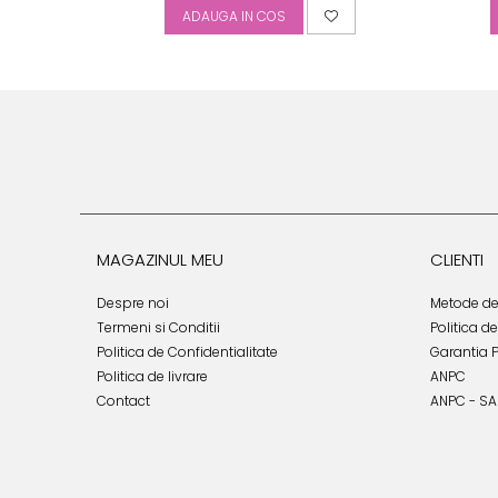
ADAUGA IN COS
MAGAZINUL MEU
CLIENTI
Despre noi
Metode de
Termeni si Conditii
Politica d
Politica de Confidentialitate
Garantia 
Politica de livrare
ANPC
Contact
ANPC - SA