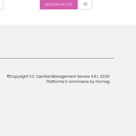
ADAUGA IN COS
A
©Copyright S.C. Esential Management Service S.R.L. 2026
Platforma E-commerce by Gomag