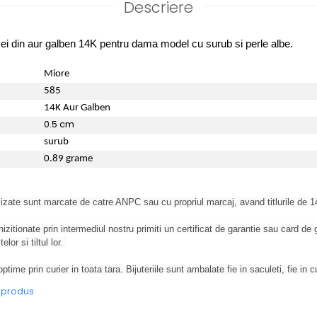
Descriere
ei din aur galben 14K pentru dama model cu surub si perle albe.
Miore
585
14K Aur Galben
0.5 cm
surub
0.89 grame
izate sunt marcate de catre ANPC sau cu propriul marcaj, avand titlurile de 
zitionate prin intermediul nostru primiti un certificat de garantie sau card de 
lor si tiltul lor.
optime prin curier in toata tara. Bijuteriile sunt ambalate fie in saculeti, fie in cu
e produs