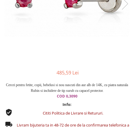
Cercei din aur dama
Cercei de aur lungi cu lant
Cercei din aur tortite
Cercei din aur alb
Cercei aur cu surub
485,59 Lei
Cercei pentru fetite, copii, bebelusi si nou nascuti din aur alb de 14K, cu piatra naturala
Rubin si inchidere de tip surub cu capacel protector.
COD
IL3090
Info:
Cititi Politica de Livrare si Retururi.
Livram bijuteria ta in 48-72 de ore de la confirmarea telefonica a