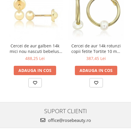
Cercei de aur galben 14k
Cercei de aur 14k rotunzi
mici nou nascuti bebelusi
copii fetite Tortite 10 mm
Bilute 4mm
perluta
488,25 Lei
387,45 Lei
ADAUGA IN COS
ADAUGA IN COS
SUPORT CLIENTI
office@rosebeauty.ro