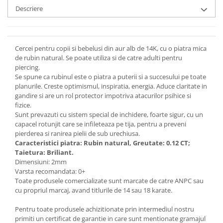
Descriere
Cercei pentru copii si bebelusi din aur alb de 14K, cu o piatra mica
de rubin natural. Se poate utiliza si de catre adulti pentru
piercing.
Se spune ca rubinul este o piatra a puterii si a succesului pe toate
planurile. Creste optimismul, inspiratia, energia. Aduce claritate in
gandire si are un rol protector impotriva atacurilor psihice si
fizice.
Sunt prevazuti cu sistem special de inchidere, foarte sigur, cu un
capacel rotunjit care se infileteaza pe tija, pentru a preveni
pierderea si ranirea pielii de sub urechiusa.
Caracteristici piatra: Rubin natural, Greutate: 0.12 CT;
Taietura: Briliant.
Dimensiuni: 2mm
Varsta recomandata: 0+
Toate produsele comercializate sunt marcate de catre ANPC sau
cu propriul marcaj, avand titlurile de 14 sau 18 karate.
Pentru toate produsele achizitionate prin intermediul nostru
primiti un certificat de garantie in care sunt mentionate gramajul