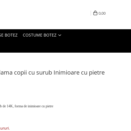
0,00
SE BOTEZ
COSTUME BOTEZ
dama copii cu surub Inimioare cu pietre
lb de 14K, forma de inimioare cu pietre
tururi.