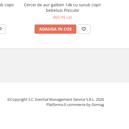
b copii
Cercei de aur galben 14k cu surub copii
Cercei de a
bebelusi Pisicute
copi
460,95 Lei
ADAUGA IN COS
AD
©Copyright S.C. Esential Management Service S.R.L. 2026
Platforma E-commerce by Gomag