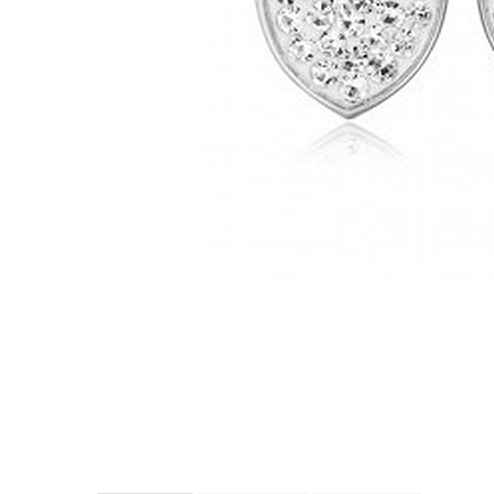
Cercei din aur dama
Cercei de aur lungi cu lant
Cercei din aur tortite
Cercei din aur alb
Cercei aur cu surub