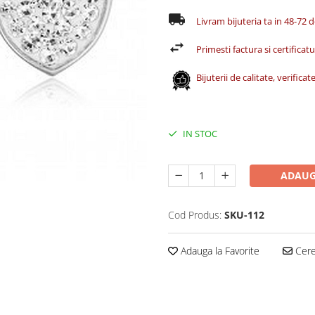
Livram bijuteria ta in 48-72 
Primesti factura si certificatul
Bijuterii de calitate, verific
IN STOC
ADAUG
Cod Produs:
SKU-112
Adauga la Favorite
Cere 