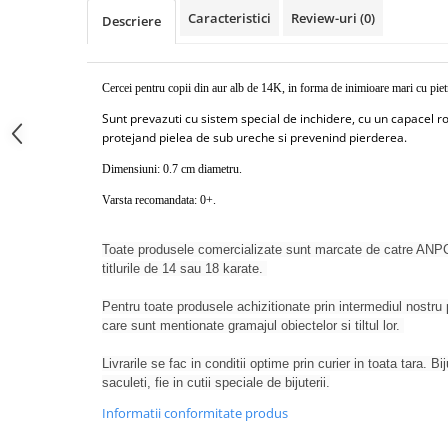
Caracteristici
Review-uri
(0)
Descriere
Cercei pentru copii din aur alb de 14K, in forma de inimioare mari cu piet
Sunt prevazuti cu sistem special de inchidere, cu un capacel ro
protejand pielea de sub ureche si prevenind pierderea.
Dimensiuni: 0.7 cm diametru.
Varsta recomandata: 0+.
Toate produsele comercializate sunt marcate de catre ANPC
titlurile de 14 sau 18 karate.
Pentru toate produsele achizitionate prin intermediul nostru p
care sunt mentionate gramajul obiectelor si tiltul lor.
Livrarile se fac in conditii optime prin curier in toata tara. Bi
saculeti, fie in cutii speciale de bijuterii.
Informatii conformitate produs