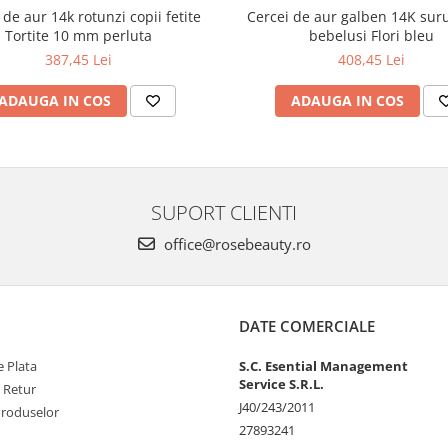
 de aur 14k rotunzi copii fetite
Cercei de aur galben 14K suru
Tortite 10 mm perluta
bebelusi Flori bleu
387,45 Lei
408,45 Lei
ADAUGA IN COS
ADAUGA IN COS
SUPORT CLIENTI
office@rosebeauty.ro
DATE COMERCIALE
 Plata
S.C. Esential Management
Service S.R.L.
e Retur
J40/243/2011
Produselor
27893241