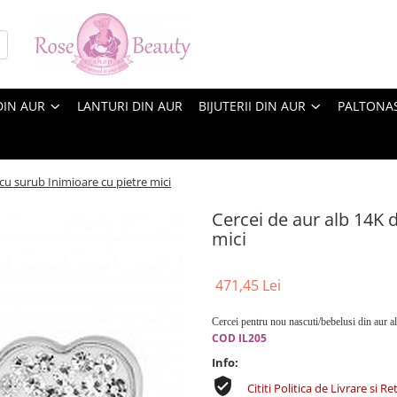
DIN AUR
LANTURI DIN AUR
BIJUTERII DIN AUR
PALTONA
cu surub Inimioare cu pietre mici
Cercei de aur alb 14K 
mici
471,45 Lei
Cercei pentru nou nascuti/bebelusi din aur a
COD IL205
Info:
Cititi Politica de Livrare si Re