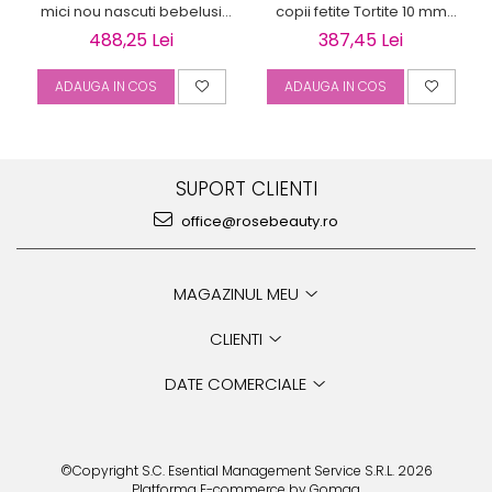
mici nou nascuti bebelusi
copii fetite Tortite 10 mm
Bilute 4mm
perluta
488,25 Lei
387,45 Lei
ADAUGA IN COS
ADAUGA IN COS
SUPORT CLIENTI
office@rosebeauty.ro
MAGAZINUL MEU
CLIENTI
DATE COMERCIALE
©Copyright S.C. Esential Management Service S.R.L. 2026
Platforma E-commerce by Gomag