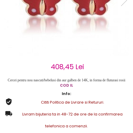
Cercei de aur lungi cu lant
Cercei din aur tortite
Cercei din aur alb
Cercei aur cu surub
408,45 Lei
Cercei pentru nou nascuti/bebelusi din aur galben de 14K, in forma de fluturasi rosii
COD
IL
Info:
Cititi Politica de Livrare si Retururi.
Livram bijuteria ta in 48-72 de ore de la confirmarea
telefonica a comenzii.