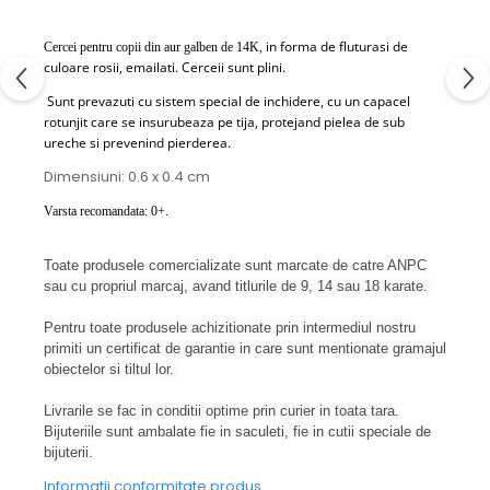
in forma de fluturasi de
Cercei pentru copii din aur galben de 14K,
culoare rosii, emailati. Cerceii sunt plini.
Sunt prevazuti cu sistem special de inchidere, cu un capacel
rotunjit care se insurubeaza pe tija, protejand pielea de sub
ureche si prevenind pierderea.
Dimensiuni: 0.6 x 0.4 cm
Varsta recomandata: 0+.
Toate produsele comercializate sunt marcate de catre ANPC
sau cu propriul marcaj, avand titlurile de 9, 14 sau 18 karate.
Pentru toate produsele achizitionate prin intermediul nostru
primiti un certificat de garantie in care sunt mentionate gramajul
obiectelor si tiltul lor.
Livrarile se fac in conditii optime prin curier in toata tara.
Bijuteriile sunt ambalate fie in saculeti, fie in cutii speciale de
bijuterii.
Informatii conformitate produs