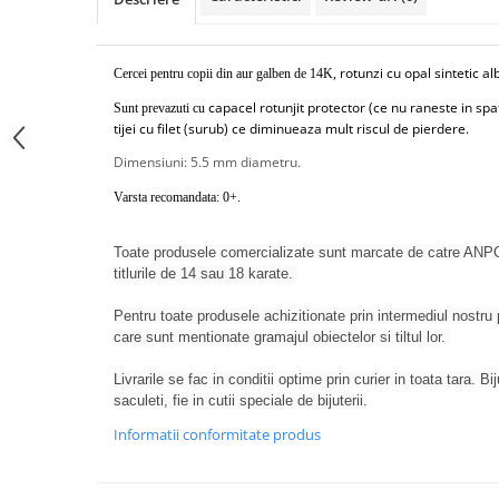
rotunzi cu opal sintetic al
Cercei pentru copii din aur galben de 14K,
capacel rotunjit protector (ce nu raneste in spat
Sunt prevazuti cu
tijei cu filet (surub) ce diminueaza mult riscul de pierdere.
Dimensiuni: 5.5 mm diametru.
Varsta recomandata: 0+.
Toate produsele comercializate sunt marcate de catre ANPC
titlurile de 14 sau 18 karate.
Pentru toate produsele achizitionate prin intermediul nostru p
care sunt mentionate gramajul obiectelor si tiltul lor.
Livrarile se fac in conditii optime prin curier in toata tara. Bi
saculeti, fie in cutii speciale de bijuterii.
Informatii conformitate produs