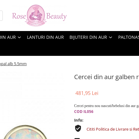
DIN AUR
LANTURI DIN AUR
BIJUTERII DIN AUR
PALTONA
 opal alb 5.5mm
Cercei din aur galben 
481,95 Lei
Cercei pentru nou nascuti/bebelusi din aur 
COD IL056
Info:
Cititi Politica de Livrare si Re