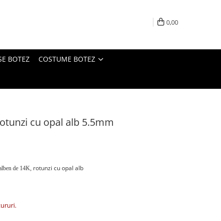
0,00
SE BOTEZ
COSTUME BOTEZ
rotunzi cu opal alb 5.5mm
rotunzi cu opal alb
galben de 14K,
tururi.