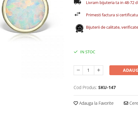
Livram bijuteria ta in 48-72 
Primesti factura si certificatul
Bijuterii de calitate, verific
IN STOC
ADAUG
Cod Produs:
SKU-147
Adauga la Favorite
Cere 