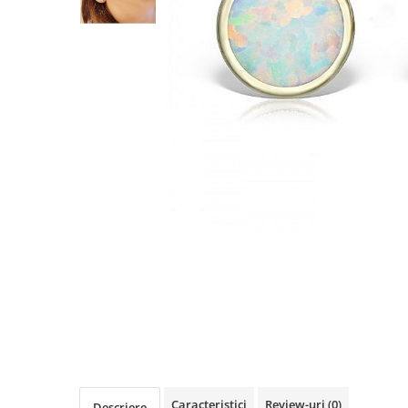
Cercei din aur dama
Cercei de aur lungi cu lant
Cercei din aur tortite
Cercei din aur alb
Cercei aur cu surub
Caracteristici
Review-uri
(0)
Descriere