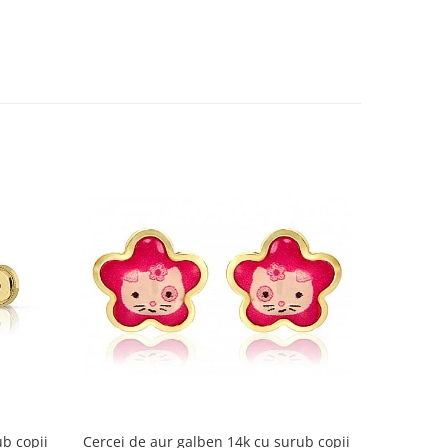
b copii
Cercei de aur galben 14k cu surub copii
Cercei de a