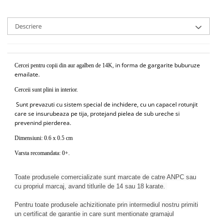
Descriere
in forma de gargarite buburuze
Cercei pentru copii din aur agalben de 14K,
emailate.
Cerceii sunt plini in interior.
Sunt prevazuti cu sistem special de inchidere, cu un capacel rotunjit
care se insurubeaza pe tija, protejand pielea de sub ureche si
prevenind pierderea.
Dimensiuni: 0.6 x 0.5 cm
Varsta recomandata: 0+.
Toate produsele comercializate sunt marcate de catre ANPC sau
cu propriul marcaj, avand titlurile de 14 sau 18 karate.
Pentru toate produsele achizitionate prin intermediul nostru primiti
un certificat de garantie in care sunt mentionate gramajul