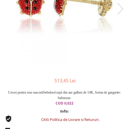
Cercei din aur dama
Cercei de aur lungi cu lant
Cercei din aur tortite
Cercei din aur alb
Cercei aur cu surub
513,45 Lei
Cercei pentru nou nascuti/bebelusi/copii din aur galben de 14K, forma de gargarite-
buburuze.
COD IL022
Info:
Cititi Politica de Livrare si Retururi.