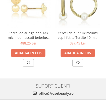
Cercei de aur galben 14k
Cercei de aur 14k rotunzi
mici nou nascuti bebelusi
copii fetite Tortite 10 mm
Bilute 4mm
perluta
488,25 Lei
387,45 Lei
ADAUGA IN COS
ADAUGA IN COS
SUPORT CLIENTI
office@rosebeauty.ro