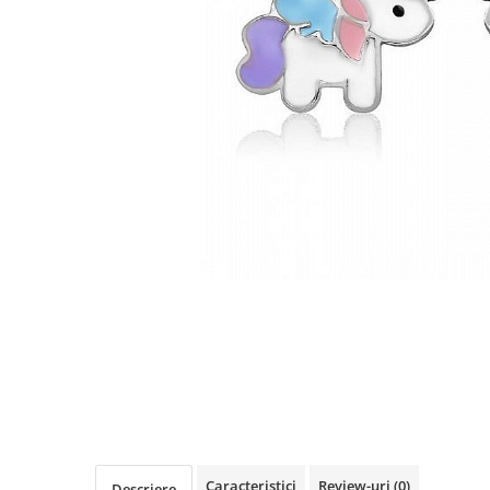
Cercei din aur dama
Cercei de aur lungi cu lant
Cercei din aur tortite
Cercei din aur alb
Cercei aur cu surub
Caracteristici
Review-uri
(0)
Descriere