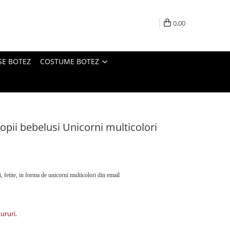
0,00
SE BOTEZ
COSTUME BOTEZ
opii bebelusi Unicorni multicolori
, fetite, in forma de unicorni multicolori din email
tururi.