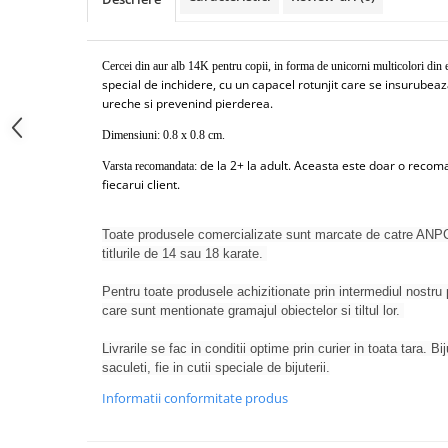
Cercei din aur alb 14K pentru copii, in forma de unicorni multicolori din 
special de inchidere, cu un capacel rotunjit care se insurubeaz
ureche si prevenind pierderea.
Dimensiuni: 0.8 x 0.8 cm.
de la 2+ la adult. Aceasta este doar o recom
Varsta recomandata:
fiecarui client.
Toate produsele comercializate sunt marcate de catre ANPC
titlurile de 14 sau 18 karate.
Pentru toate produsele achizitionate prin intermediul nostru p
care sunt mentionate gramajul obiectelor si tiltul lor.
Livrarile se fac in conditii optime prin curier in toata tara. Bi
saculeti, fie in cutii speciale de bijuterii.
Informatii conformitate produs