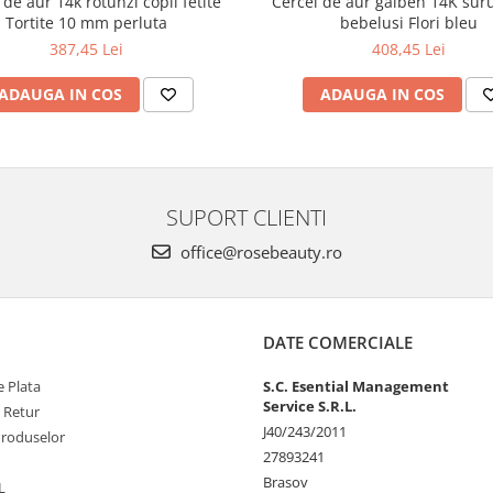
 de aur 14k rotunzi copii fetite
Cercei de aur galben 14K suru
Tortite 10 mm perluta
bebelusi Flori bleu
387,45 Lei
408,45 Lei
ADAUGA IN COS
ADAUGA IN COS
SUPORT CLIENTI
office@rosebeauty.ro
DATE COMERCIALE
 Plata
S.C. Esential Management
Service S.R.L.
e Retur
J40/243/2011
Produselor
27893241
Brasov
L