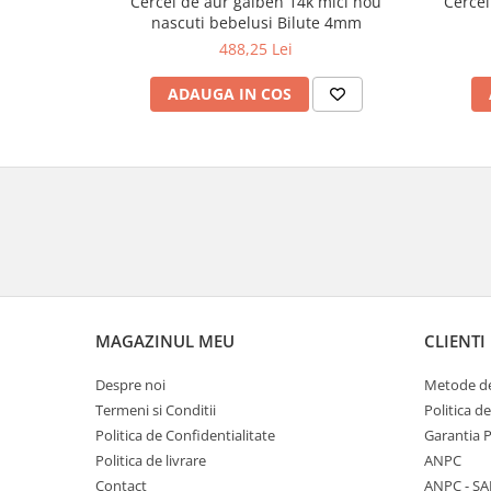
Cercei de aur galben 14k mici nou
Cercei
nascuti bebelusi Bilute 4mm
488,25 Lei
ADAUGA IN COS
MAGAZINUL MEU
CLIENTI
Despre noi
Metode de
Termeni si Conditii
Politica d
Politica de Confidentialitate
Garantia 
Politica de livrare
ANPC
Contact
ANPC - SA