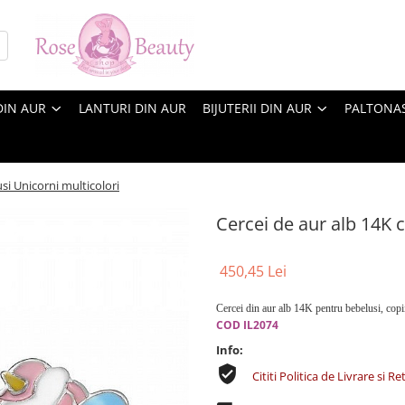
DIN AUR
LANTURI DIN AUR
BIJUTERII DIN AUR
PALTONA
usi Unicorni multicolori
Cercei de aur alb 14K c
450,45 Lei
Cercei din aur alb 14K pentru bebelusi, copii
COD IL2074
Info:
Cititi Politica de Livrare si Re