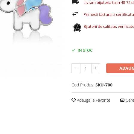
Livram bijuteria ta in 48-72 
Primesti factura si certificatul
Bijuterii de calitate, verific
IN STOC
ADAUG
Cod Produs:
SKU-700
Adauga la Favorite
Cere 