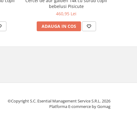
b copii
Cercei de aur galben 14k cu surub copii
Cercei de a
bebelusi Pisicute
copi
460,95 Lei
ADAUGA IN COS
AD
©Copyright S.C. Esential Management Service S.R.L. 2026
Platforma E-commerce by Gomag