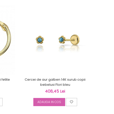
 fetite
Cercei de aur galben 14K surub copii
Cercei de 
bebelusi Flori bleu
408,45 Lei
ADAUGA IN COS
A