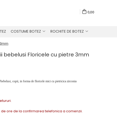
0,00
TEZ
COSTUME BOTEZ
ROCHITE DE BOTEZ
e 3mm
ii bebelusi Floricele cu pietre 3mm
ebelusi, copii, in forma de floricele mici cu pietricica zirconia
Retururi.
72 de ore de la confirmarea telefonica a comenzii.