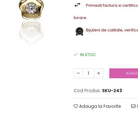
Primesti factura si certifica
livrare.
Bijuterii de calitate, verif
IN STOC
ADAUG
Cod Produs:
SKU-243
Adauga la Favorite
C