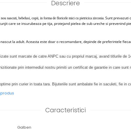
Descriere
Sunt prevazuti 
ou nascuti, bebelusi, copii, in forma de floricele mici cu pietricica zirconia.
tunjit care se insurubeaza pe tija, protejand pielea de sub ureche si prevenind pi
-nascut la adult. Aceasta este doar o recomandare, depinde de preferintele fiecaru
izate sunt marcate de catre ANPC sau cu propriul marcaj, avand titlurile de 
izitionate prin intermediul nostru primiti un certificat de garantie in care sun
optime prin curier in toata tara. Bijuteriile sunt ambalate fie in saculeti, fie in cu
e produs
Caracteristici
Galben