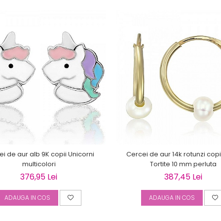
i de aur alb 9K copii Unicorni
Cercei de aur 14k rotunzi copii
multicolori
Tortite 10 mm perluta
376,95 Lei
387,45 Lei
ADAUGA IN COS
ADAUGA IN COS