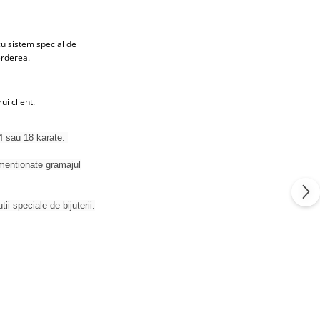
cu sistem special de
erderea.
i client.
14 sau 18 karate.
t mentionate gramajul
tii speciale de bijuterii.