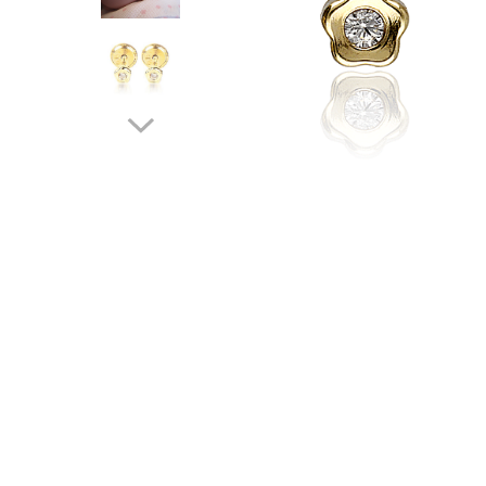
Cercei de aur lungi cu lant
Cercei din aur tortite
Cercei din aur alb
Cercei aur cu surub