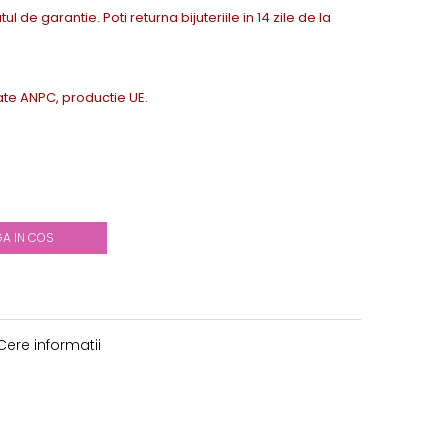
tul de garantie. Poti returna bijuteriile in 14 zile de la
icate ANPC, productie UE.
A IN COS
ere informatii