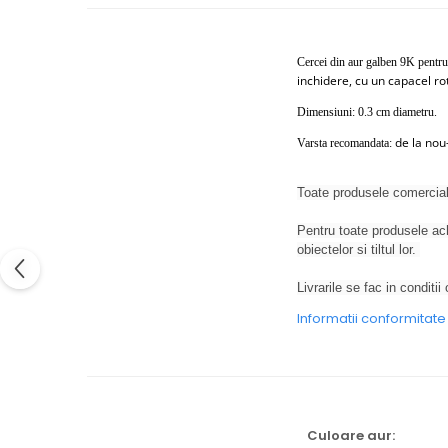
Cercei din aur galben 9K pentru n
inchidere, cu un capacel ro
Dimensiuni: 0.3 cm diametru.
de la nou
Varsta recomandata:
Toate produsele comercial
Pentru toate produsele ach
obiectelor si tiltul lor.
Livrarile se fac in conditii 
Informatii conformitat
Culoare aur: