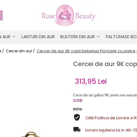
IN AUR
LANTURI DIN AUR
BIJUTERII DIN AUR
PALTONASE BO
Cercei de aur 9K copii bebelusi Floricele cu pietr
 /
Cercei din aur /
Cercei de aur 9K cop
313,95 Lei
Cercei din aur galben 9K pentru nou nascuti/b
COD
Info:
Cititi Politica de Livrare si 
Livram bijuteria ta in 48-