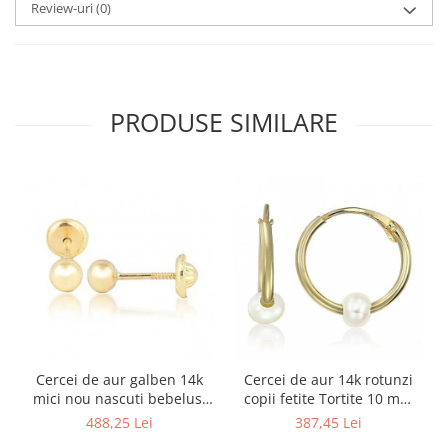
Review-uri
(0)
PRODUSE SIMILARE
Cercei de aur galben 14k
Cercei de aur 14k rotunzi
mici nou nascuti bebelusi
copii fetite Tortite 10 mm
Bilute 4mm
perluta
488,25 Lei
387,45 Lei