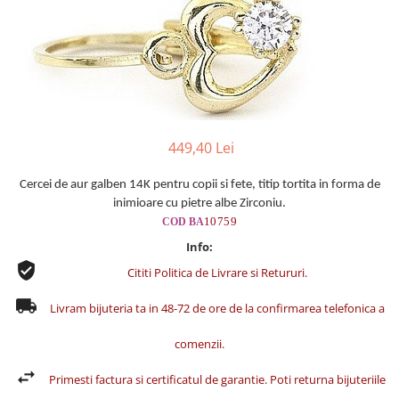
Cercei din aur dama
Cercei de aur lungi cu lant
Cercei din aur tortite
Cercei din aur alb
Cercei aur cu surub
449,40 Lei
Cercei de
aur galben 14K pentru copii si fete, ti
tip tortita in forma de
inimioare cu pietre albe Zirconiu.
10759
COD BA
Info:
Cititi Politica de Livrare si Retururi.
Livram bijuteria ta in 48-72 de ore de la confirmarea telefonica a
comenzii.
Primesti factura si certificatul de garantie. Poti returna bijuteriile